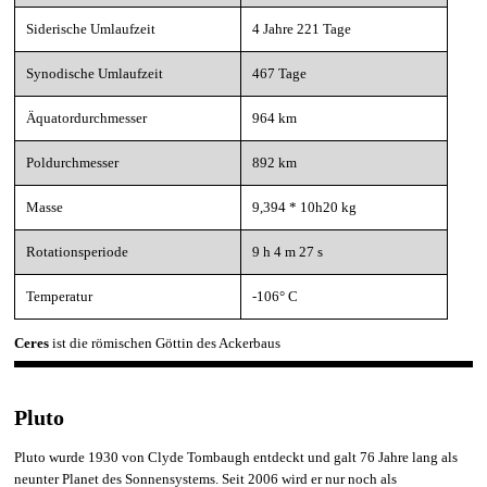
Siderische Umlaufzeit
4 Jahre 221 Tage
Synodische Umlaufzeit
467 Tage
Äquatordurchmesser
964 km
Poldurchmesser
892 km
Masse
9,394 * 10h20 kg
Rotationsperiode
9 h 4 m 27 s
Temperatur
-106° C
Ceres
ist die römischen Göttin des Ackerbaus
Pluto
Pluto wurde 1930 von
Clyde Tombaugh entdeckt und galt 76 Jahre lang als
neunter Planet des Sonnensystems
.
Seit 2006 wird er nur noch als