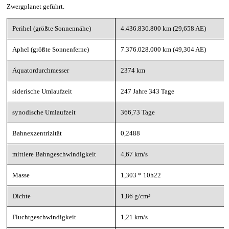
Zwergplanet geführt.
Perihel (größte Sonnennähe)
4.436.836.800 km (29,658 AE)
Aphel (größte Sonnenferne)
7.376.028.000 km (49,304 AE)
Äquatordurchmesser
2374 km
siderische Umlaufzeit
247 Jahre 343 Tage
synodische Umlaufzeit
366,73 Tage
Bahnexzentrizität
0,2488
mittlere Bahngeschwindigkeit
4,67 km/s
Masse
1,303 * 10h22
Dichte
1,86 g/cm³
Fluchtgeschwindigkeit
1,21 km/s