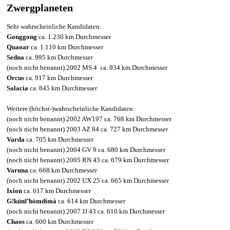
Zwergplaneten
Sehr wahrscheinliche Kandidaten:
Gonggong
ca. 1.230 km Durchmesser
Quaoar
ca. 1.110 km
Durchmesser
Sedna
ca. 995 km
Durchmesser
(noch nicht benannt) 2002 MS 4 ca. 934 km
Durchmesser
Orcus
ca. 917 km
Durchmesser
Salacia
ca. 845 km
Durchmesser
Weitere (höchst-)wahrscheinliche Kandidaten:
(noch nicht benannt) 2002 AW197 ca. 768 km
Durchmesser
(noch nicht benannt) 2003 AZ 84 ca. 727 km
Durchmesser
Varda
ca. 705 km
Durchmesser
(noch nicht benannt) 2004 GV 9 ca. 680 km
Durchmesser
(noch nicht benannt) 2005 RN 43 ca. 679 km
Durchmesser
Varuna
ca. 668 km
Durchmesser
(noch nicht benannt) 2002 UX 25 ca. 665 km
Durchmesser
Ixion
ca. 617 km
Durchmesser
Gǃkúnǁ’hòmdímà
ca. 614 km
Durchmesser
(noch nicht benannt) 2007 JJ 43 ca. 610 km
Durchmesser
Chaos
ca. 600 km
Durchmesser