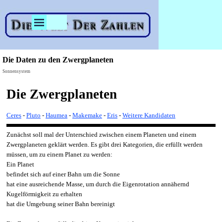
Direkt zum Seiteninhalt
Menü überspringen
Die Daten zu den Zwergplaneten
Sonnensystem
Die Zwergplaneten
Ceres
-
Pluto
-
Haumea
-
Makemake
-
Eris
-
Weitere Kandidaten
Zunächst soll mal der Unterschied zwischen einem Planeten und einem
Zwergplaneten geklärt werden. Es gibt drei Kategorien, die erfüllt werden
müssen, um zu einem Planet zu werden:
Ein Planet
befindet sich auf einer Bahn um die Sonne
hat eine ausreichende Masse, um durch die Eigenrotation annähernd
Kugelförmigkeit zu erhalten
hat die Umgebung seiner Bahn bereinigt