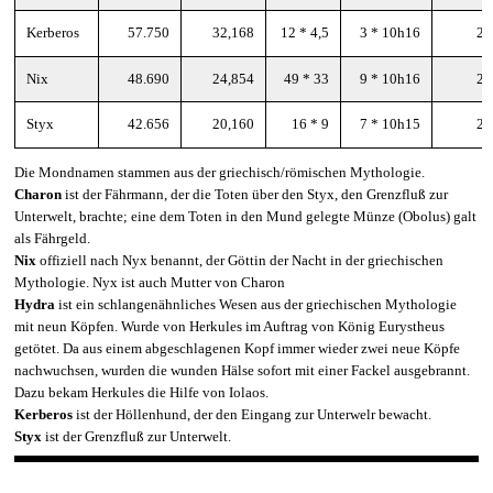
Kerberos
57.750
32,168
12 * 4,5
3 * 10h16
20
Nix
48.690
24,854
49 * 33
9 * 10h16
20
Styx
42.656
20,160
16 * 9
7 * 10h15
20
Die Mondnamen stammen aus der griechisch/römischen Mythologie.
Charon
ist der Fährmann, der die Toten über den Styx, den Grenzfluß zur
Unterwelt, brachte; eine dem Toten in den Mund gelegte Münze (Obolus) galt
als Fährgeld.
Nix
offiziell nach Nyx benannt, der Göttin der Nacht in der griechischen
Mythologie. Nyx ist auch Mutter von Charon
Hydra
ist e
in schlangenähnliches Wesen aus der griechischen Mythologie
mit neun Köpfen. Wurde von Herkules im Auftrag von König Eurystheus
getötet. Da aus einem abgeschlagenen Kopf immer wieder zwei neue Köpfe
nachwuchsen, wurden die wunden Hälse sofort mit einer Fackel ausgebrannt.
Dazu bekam Herkules die Hilfe von Iolaos.
Kerberos
ist der Höllenhund, der den Eingang zur Unterwelr bewacht.
Styx
ist der Grenzfluß zur Unterwelt.