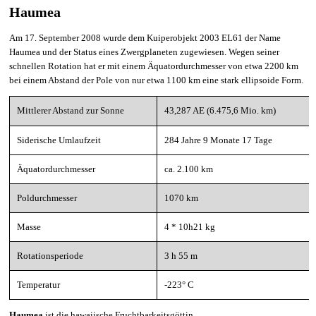
Haumea
Am 17. September 2008 wurde dem Kuiperobjekt 2003 EL61 der Name
Haumea und der Status eines Zwergplaneten zugewiesen. Wegen seiner
schnellen Rotation hat er mit einem Äquatordurchmesser von etwa 2200 km
bei einem Abstand der Pole von nur etwa 1100 km eine stark ellipsoide Form.
Mittlerer Abstand zur Sonne
43,287 AE (6.475,6 Mio. km)
Siderische Umlaufzeit
284 Jahre 9 Monate 17 Tage
Äquatordurchmesser
ca. 2.100 km
Poldurchmesser
1070 km
Masse
4 * 10h21 kg
Rotationsperiode
3 h 55 m
Temperatur
-223° C
Haumea
ist die
hawaiische
Fruchtbarkeitsgöttin
.