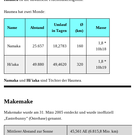
Haumea hat zwei Monde:
Umlauf
Ø
Name
Abstand
Masse
in Tagen
(km)
1,8 *
Namaka
25.657
18,2783
160
10h18
1,8 *
Hi'iaka
49.880
49,4620
320
10h19
Namaka
und
Hi'iaka
sind Töchter der Haumea.
Makemake
Makemake wurde am 31. März 2005 entdeckt und wurde inoffiziell
„Easterbunny“ (Osterhase) genannt.
Mittlerer Abstand zur Sonne
45,561 AE (6.815,8 Mio. km)