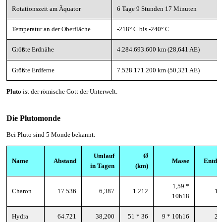
Rotationszeit am Äquator
6 Tage 9 Stunden 17 Minuten
Temperatur an der Oberfläche
-218° C bis -240° C
Größte Erdnähe
4.284.693.600 km (28,641 AE)
Größte Erdferne
7.528.171.200 km (50,321 AE)
Pluto
ist der römische Gott der Unterwelt.
Die Plutomonde
Bei Pluto sind 5 Monde bekannt:
Umlauf
Ø
Name
Abstand
Masse
Entde
in Tagen
(km)
1,59 *
Charon
17.536
6,387
1.212
19
10h18
Hydra
64.721
38,200
51 * 36
9 * 10h16
20