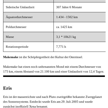
Siderische Umlaufzeit
307 Jahre 6 Monate
Äquatordurchmesser
1.434 - 1502 km
Poldurchmesser
ca. 1425 km
Masse
3,1 * 10h21 kg
Rotationsperiode
7,771 h
Makemake
ist die
Schöpfergottheit der Kultur der Osterinsel.
Makemake hat einen noch unbenannten Mond mit einem Durchmesser von
175 km, einem Abstand von 21.100 km und einer Umlaufzeit von 12,4 Tagen.
Eris
Eris ist der massereichste und nach Pluto zweitgrößte bekannte Zwergplanet
des Sonnensystems. Entdeckt wurde Eris am
29. Juli 2005 und wurde
zunächst
inoffiziell Xena benannt.