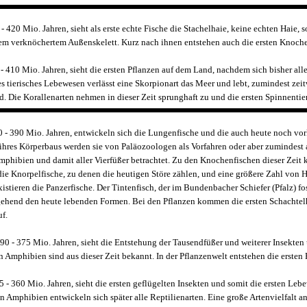
 - 420 Mio. Jahren, sieht als erste echte Fische die Stachelhaie, keine echten Haie, 
em verknöchertem Außenskelett. Kurz nach ihnen entstehen auch die ersten Knoche
 - 410 Mio. Jahren, sieht die ersten Pflanzen auf dem Land, nachdem sich bisher all
tes tierisches Lebewesen verlässt eine Skorpionart das Meer und lebt, zumindest zeit
. Die Korallenarten nehmen in dieser Zeit sprunghaft zu und die ersten Spinnenti
0 - 390 Mio. Jahren, entwickeln sich die Lungenfische und die auch heute noch 
ihres Körperbaus werden sie von Paläozoologen als Vorfahren oder aber zumindest 
mphibien und damit aller Vierfüßer betrachtet. Zu den Knochenfischen dieser Zeit
ie Knorpelfische, zu denen die heutigen Störe zählen, und eine größere Zahl von H
stieren die Panzerfische. Der Tintenfisch, der im Bundenbacher Schiefer (Pfalz) foss
itgehend den heute lebenden Formen. Bei den Pflanzen kommen die ersten Schachte
f.
90 - 375 Mio. Jahren, sieht die Entstehung der Tausendfüßer und weiterer Insekten
n Amphibien sind aus dieser Zeit bekannt. In der Pflanzenwelt entstehen die ersten 
 - 360 Mio. Jahren, sieht die ersten geflügelten Insekten und somit die ersten Le
n Amphibien entwickeln sich später alle Reptilienarten. Eine große Artenvielfalt a