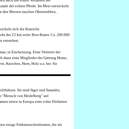
hen auch die ersten Vorfahren der
kmale der echten Pferde. Im Meer entwickeln
 In den Meeren tauchen Ohrenrobben,
wickeln sich die Kraniche.
eht der 23 km weite Ries-Krater. Ca. 200.000
n entstehen.
as, in Erscheinung. Erste Vertreter der
ich dann erste Mitglieder der Gattung Homo,
n, Knochen, Horn, Holz u.a. her. Sie
läolithikum. Sie sind Jäger und Sammler,
er "Mensch von Heidelberg" auf.
ts treten in Europa erste echte Elefanten
ben einige Frühmenschenformen, die als