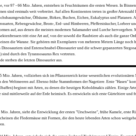
e, vor 97 - 66 Mio. Jahren, entstehen in Feuchträumen die ersten Wiesen. In Binne
en sind erstmals weit verbreitet. Auf allen Kontinenten treten in großer Artenzah
chsbaumgewächse, Ölbäume, Birken, Buchen, Eichen, Eukalyptus und Platanen. Au
narten, Rebengewächse, Brom-, Erd- und Himbeeren, Pfeffersträucher, Lorbeer und 
 Formen auf, aus denen die meisten modernen Salamander und Lurche hervorgehen. M
ktenfressers tritt eine Art auf, von der sowohl die Raubtiere als auch die ganze O
heinen die Warane. Sie gehören mit Exemplaren von mehreren Metern Länge noch he
 Dinosauriern sind Entenschnabel-Dinosaurier und die schwer gepanzerten Stegosaur
m) sind durch den Tyrannosaurus Rex vertreten.
e sterben die letzten Dinosaurier aus.
5 Mio. Jahren, vollziehen sich im Pflanzenreich keine wesentlichen evolutionären S
in den Weltmeeren auf. Ebenso frühe Stammformen der Nagetiere. Erste "Hasen" ko
albaffen) beginnt mit Arten, zu denen die heutigen Koboldmakis zählen. Einige Art
sind mittlerweile auf der Erde heimisch. Es entwickeln sich erste Gürteltiere und f
 Mio. Jahren, sieht die Entwicklung der ersten "Urschweine", frühe Kamele, erste R
erscheinen die Fledermäuse mit Formen, die den heute lebenden Arten schon weitgeh
ren.