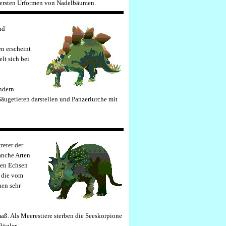
n ersten Urformen von Nadelbäumen.
nd
n erscheint
elt sich bei
ndern
Säugetieren darstellen und Panzerlurche mit
reter der
anche Arten
nden Echsen
, die vom
nen sehr
aß. Als Meerestiere sterben die Seeskorpione
lügler.