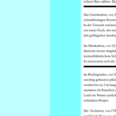
echten Haie zählen. Di
D
as Unterkarbon, vor 
schirmförmigen Kronen.
In der Tierwelt ersche
ein neuer Fisch, der no
den geflügelten Insekt
I
m Oberkarbon, vor 325
ähnliche kleine Amphib
krokodilähnlichem Sch
Es entwickeln sich die
I
m Rotliegendes, vor 29
wuchtig gebauten pfla
werden bis zu 3 m lang
stammen als Reptilien 
Land ins Wasser zurück
schlanken Körper.
D
er Zechstein, vor 270
und Stachelhaie aus. A