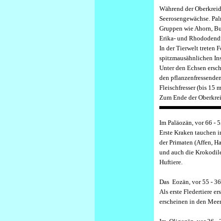
W
ährend der Oberkreid
Seerosengewächse. Palm
Gruppen wie Ahorn, Bu
Erika- und Rhododendro
In der Tierwelt treten
spitzmausähnlichen Inse
Unter den Echsen ersc
den pflanzenfressenden
Fleischfresser (bis 15 
Zum Ende der Oberkreid
I
m Paläozän, vor 66 - 5
Erste Kraken tauchen 
der Primaten (Affen, H
und auch die Krokodile 
Huftiere.
D
as Eozän, vor 55 - 36
Als erste Fledertiere 
erscheinen in den Mee