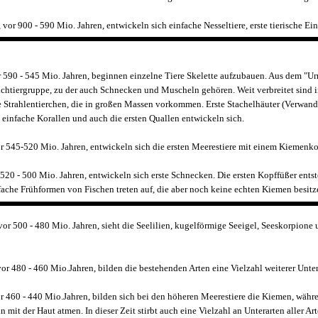
or 900 - 590 Mio. Jahren, entwickeln sich einfache Nesseltiere, erste tierische Ei
590 - 545 Mio. Jahren, beginnen einzelne Tiere Skelette aufzubauen. Aus dem "U
ichtiergruppe, zu der auch Schnecken und Muscheln gehören. Weit verbreitet sind 
 Strahlentierchen, die in großen Massen vorkommen. Erste Stachelhäuter (Verwand
, einfache Korallen und auch die ersten Quallen entwickeln sich.
 545-520 Mio. Jahren, entwickeln sich die ersten Meerestiere mit einem Kiemenko
20 - 500 Mio. Jahren, entwickeln sich erste Schnecken. Die ersten Kopffüßer entst
ache Frühformen von Fischen treten auf, die aber noch keine echten Kiemen besitz
or 500 - 480 Mio. Jahren, sieht die Seelilien, kugelförmige Seeigel, Seeskorpione
r 480 - 460 Mio.Jahren, bilden die bestehenden Arten eine Vielzahl weiterer Unter
 460 - 440 Mio.Jahren, bilden sich bei den höheren Meerestiere die Kiemen, währ
n mit der Haut atmen. In dieser Zeit stirbt auch eine Vielzahl an Unterarten aller Art