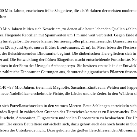
60 Mio. Jahren, erscheinen frühe Säugetiere, die als Vorfahren der meisten modern
lten.
 Mio. Jahren bilden sich Nesseltiere, zu denen alle heute lebenden Quallen zähle
r. Fliegende Reptilien mit Spannweiten um 1 m sind weit verbreitet. Gegen Ende d
tylus abgelöst. Dutzende kleiner bis riesengroßer pflanzenfressender Dinosaurier si
s (26 m) und Apatosaurus (früher Brontosaurus, 21 m). Im Meer leben die Plesiosau
t der fleischfressenden Dinosaurier beginnt. Die räuberischen Tiere gliedern sich in
r auf. Die Entwicklung der frühen Säugetiere macht entscheidende Fortschritte. Neu
einen in der Form des Urvogels Archaeopteryx. Sie besitzen erstmals in der Entwic
en zahlreiche Dinosaurier-Gattungen aus, darunter die gigantischen Pflanzen fressen
r 140 - 97 Mio. Jahren, treten mit Magnolie, Sassafras, Zimtbaum, Weiden und Papp
 neue Nadelhölzer erscheint die Fichte, die Lärche und die Zeder. In den Wäldern si
n sich Porzellanschnecken in den warmen Meeren. Erste Schlangen entwickeln sich
des Reptil. In zahlreichen Gruppen des Tierreiches kommt es zu Riesenwuchs. Die
 Muscheln, Ammoniten, Flugsauriern und vielen Dinosauriern zu beobachten. Die U
annt. Die ersten Beuteltiere entwickeln sich, dazu gehört auch das noch heute in 
leben die Unterkreide nicht. Dazu gehören die großen fleischfressenden Allosaurier 