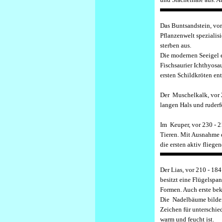
D
as Buntsandstein, vor
Pflanzenwelt spezialisi
sterben aus.
Die modernen Seeigel e
Fischsaurier Ichthyosau
ersten Schildkröten en
D
er Muschelkalk, vor 
langen Hals und ruder
I
m Keuper, vor 230 - 2
Tieren. Mit Ausnahme d
die ersten aktiv fliege
D
er Lias, vor 210 - 18
besitzt eine Flügelspa
Formen. Auch erste bek
Die Nadelbäume bilden e
Zeichen für unterschie
warm und feucht ist.