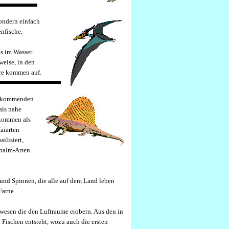
sondern einfach
nfische.
es im Wasser
weise, in den
ere kommen auf.
vorkommenden
als nahe
 kommen als
aiarten
ilisiert,
lhalm-Arten
 und Spinnen, die alle auf dem Land leben
Farne.
bewesen die den Luftraume erobern. Aus den in
n Fischen entsteht, wozu auch die ersten