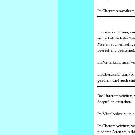
I
m Oberproterozoikum, v
I
m Unterkambrium, vor 
entwickelt sich die We
Meeren auch einzellige
Seeigel und Seesterne)
I
m Mittelkambrium, vor
I
m Oberkambrium, vor 5
gehören. Und auch einf
D
as Unterordovizium, v
Seegurken entstehen.
I
m Mittelordovizium, vo
I
m Oberordovizium, vor
niederen Arten weiterhi