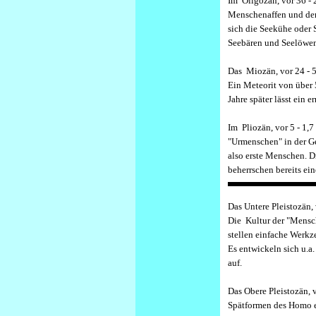
I
m Oligozän, vor 36 - 2
Menschenaffen und der 
sich die Seekühe oder 
Seebären und Seelöwen
D
as Miozän, vor 24 - 5
Ein Meteorit von über 
Jahre später lässt ein
I
m Pliozän, vor 5 - 1,7
"Urmenschen" in der Ge
also erste Menschen. D
beherrschen bereits ein
D
as Untere Pleistozän, 
Die Kultur der "Mensche
stellen einfache Werkz
Es entwickeln sich u.
auf.
D
as Obere Pleistozän, 
Spätformen des Homo er