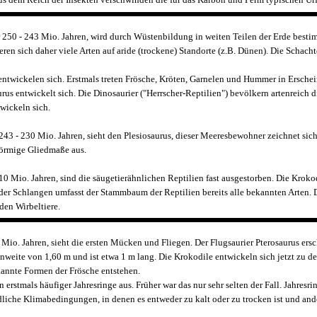
 250 - 243 Mio. Jahren, wird durch Wüstenbildung in weiten Teilen der Erde bestim
eren sich daher viele Arten auf aride (trockene) Standorte (z.B. Dünen). Die Schach
ntwickelen sich. Erstmals treten Frösche, Kröten, Garnelen und Hummer in Ersche
rus entwickelt sich. Die Dinosaurier ("Herrscher-Reptilien") bevölkern artenreich d
twickeln sich.
243 - 230 Mio. Jahren, sieht den Plesiosaurus, dieser Meeresbewohner zeichnet sic
förmige Gliedmaße aus.
10 Mio. Jahren, sind die säugetierähnlichen Reptilien fast ausgestorben. Die Krok
er Schlangen umfasst der Stammbaum der Reptilien bereits alle bekannten Arten. D
nden Wirbeltiere.
4 Mio. Jahren, sieht die ersten Mücken und Fliegen. Der Flugsaurier Pterosaurus ersc
nnweite von 1,60 m und ist etwa 1 m lang. Die Krokodile entwickeln sich jetzt zu 
annte Formen der Frösche entstehen.
rstmals häufiger Jahresringe aus. Früher war das nur sehr selten der Fall. Jahresri
dliche Klimabedingungen, in denen es entweder zu kalt oder zu trocken ist und ande