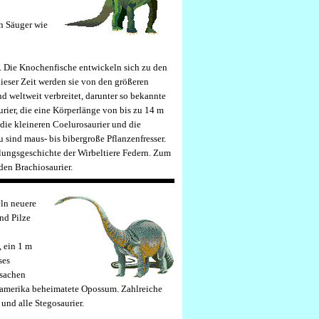
en Säuger wie
n. Die Knochenfische entwickeln sich zu den
ieser Zeit werden sie von den größeren
nd weltweit verbreitet, darunter so bekannte
rier, die eine Körperlänge von bis zu 14 m
 die kleineren Coelurosaurier und die
 sind maus- bis bibergroße Pflanzenfresser.
klungsgeschichte der Wirbeltiere Federn. Zum
den Brachiosaurier.
eln neuere
nd Pilze
, ein 1 m
ses
rsachen
Südamerika beheimatete Opossum. Zahlreiche
und alle Stegosaurier.