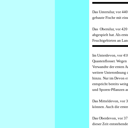
D
as Untersilur, vor 440
gebaute Fische mit ein
D
as Obersilur, vor 420
abgespielt hat. Als ers
Feuchtgebieten an Land
I
m Unterdevon, vor 41
Quastenflosser. Wegen 
Verwandte der ersten A
weitere Unterordnung d
hinzu. Nur im Devon exi
entspricht bereits we
und Sporen-Pflanzen au
D
as Mitteldevon, vor 3
können. Auch die erste
D
as Oberdevon, vor 375
dieser Zeit entstehende