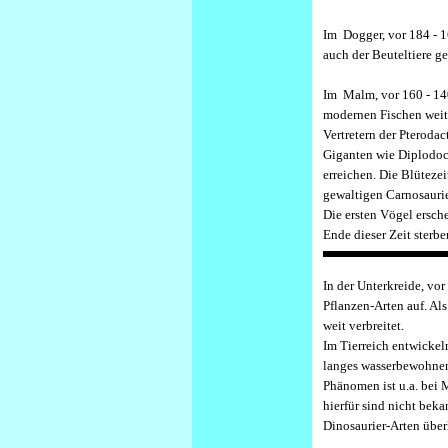
I
m Dogger, vor 184 - 1
auch der Beuteltiere ge
I
m Malm, vor 160 - 140
modernen Fischen weite
Vertretern der Pterodac
Giganten wie Diplodocu
erreichen. Die Blütezei
gewaltigen Carnosaurie
Die ersten Vögel ersch
Ende dieser Zeit sterb
I
n der Unterkreide, vo
Pflanzen-Arten auf. Als
weit verbreitet.
Im Tierreich entwickel
langes wasserbewohnen
Phänomen ist u.a. bei
hierfür sind nicht bek
Dinosaurier-Arten über