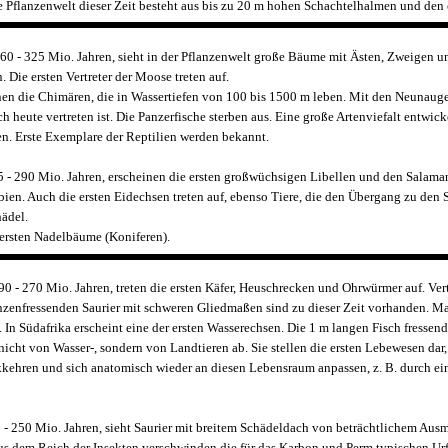
e Pflanzenwelt dieser Zeit besteht aus bis zu 20 m hohen Schachtelhalmen und de
360 - 325 Mio. Jahren, sieht in der Pflanzenwelt große Bäume mit Ästen, Zweigen u
 Die ersten Vertreter der Moose treten auf.
inen die Chimären, die in Wassertiefen von 100 bis 1500 m leben. Mit den Neunauge
ch heute vertreten ist. Die Panzerfische sterben aus. Eine große Artenviefalt entwick
en. Erste Exemplare der Reptilien werden bekannt.
 - 290 Mio. Jahren, erscheinen die ersten großwüchsigen Libellen und den Salama
ien. Auch die ersten Eidechsen treten auf, ebenso Tiere, die den Übergang zu den 
ädel.
 ersten Nadelbäume (Koniferen).
0 - 270 Mio. Jahren, treten die ersten Käfer, Heuschrecken und Ohrwürmer auf. Vert
nzenfressenden Saurier mit schweren Gliedmaßen sind zu dieser Zeit vorhanden. M
. In Südafrika erscheint eine der ersten Wasserechsen. Die 1 m langen Fisch fresse
nicht von Wasser-, sondern von Landtieren ab. Sie stellen die ersten Lebewesen dar
kehren und sich anatomisch wieder an diesen Lebensraum anpassen, z. B. durch ei
 - 250 Mio. Jahren, sieht Saurier mit breitem Schädeldach von beträchtlichem Ausm
us dem Reich der Insekten verschwinden die für das Karbon und Perm typischen Urf