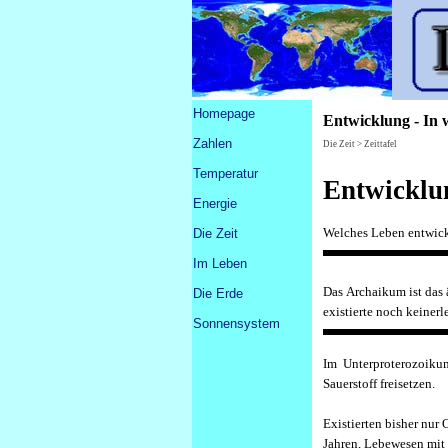
Direkt zum Seiteninhalt
Menü überspringen
Homepage
Entwicklung - In 
Zahlen
▼
Die Zeit > Zeittafel
Temperatur
Entwicklu
Energie
Welches Leben entwicke
Die Zeit
▼
Im Leben
▼
Das
Archaikum
ist das
Die Erde
▼
existierte noch keinerl
Sonnensystem
▼
I
m Unterproterozoikum,
Sauerstoff freisetzen.
E
xistierten bisher nu
Jahren, Lebewesen mit 