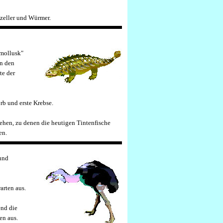
nzeller und Würmer.
rmollusk"
in den
te der
rb und erste Krebse.
ehen, zu denen die heutigen Tintenfische
en.
 und
arten aus.
end die
en aus.