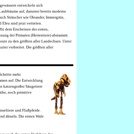
ngewässern entwickeln sich
l Laubbäume auf, darunter bereits moderne
ch Sträucher wie Oleander, Immergrün,
Efeu sind jetzt vertreten.
it dem Erscheinen des ersten,
rdnung der Primaten (Herrentiere) abstammt.
ute zu den größten aller Landechsen. Unter
ier verbreitet. Die größten aller
chritte mehr.
mmen auf. Die Entwicklung
en katzengroßer Säugetiere
rühe, noch primitive
üsseltiere und Flußpferde.
end ähneln. Die ersten Wale