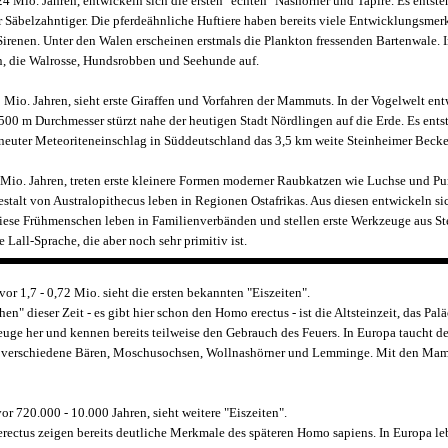
4 Mio. Jahren, entwickeln sich die ersten "echten" Nashörner und Tapire. Es entste
Säbelzahntiger. Die pferdeähnliche Huftiere haben bereits viele Entwicklungsmer
Sirenen. Unter den Walen erscheinen erstmals die Plankton fressenden Bartenwale.
, die Walrosse, Hundsrobben und Seehunde auf.
 Mio. Jahren, sieht erste Giraffen und Vorfahren der Mammuts. In der Vogelwelt ent
500 m Durchmesser stürzt nahe der heutigen Stadt Nördlingen auf die Erde. Es entst
 erneuter Meteoriteneinschlag in Süddeutschland das 3,5 km weite Steinheimer Becke
 Mio. Jahren, treten erste kleinere Formen moderner Raubkatzen wie Luchse und Pum
stalt von Australopithecus leben in Regionen Ostafrikas. Aus diesen entwickeln s
iese Frühmenschen leben in Familienverbänden und stellen erste Werkzeuge aus Stei
e Lall-Sprache, die aber noch sehr primitiv ist.
vor 1,7 - 0,72 Mio. sieht die ersten bekannten "Eiszeiten".
n" dieser Zeit - es gibt hier schon den Homo erectus - ist die Altsteinzeit, das Pa
euge her und kennen bereits teilweise den Gebrauch des Feuers. In Europa taucht d
a. verschiedene Bären, Moschusochsen, Wollnashörner und Lemminge. Mit den Mammu
vor 720.000 - 10.000 Jahren, sieht weitere "Eiszeiten".
ectus zeigen bereits deutliche Merkmale des späteren Homo sapiens. In Europa le