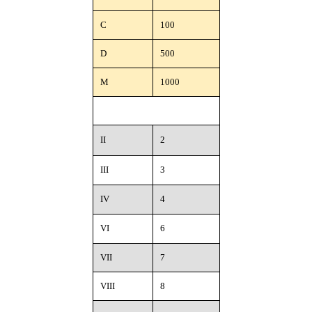
C
100
D
500
M
1000
II
2
III
3
IV
4
VI
6
VII
7
VIII
8