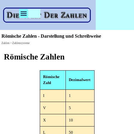
Direkt zum Seiteninhalt
Menü überspringen
Römische Zahlen - Darstellung und Schreibweise
Zahlen > Zahlensysteme
Römische Zahlen
Römische
Dezimalwert
Zahl
I
1
V
5
X
10
L
50