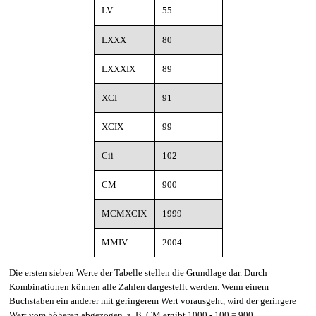
LV
55
LXXX
80
LXXXIX
89
XCI
91
XCIX
99
Cii
102
CM
900
MCMXCIX
1999
MMIV
2004
Die ersten sieben Werte der Tabelle stellen die Grundlage dar. Durch
Kombinationen können alle Zahlen dargestellt werden. Wenn einem
Buchstaben ein anderer mit geringerem Wert vorausgeht, wird der geringere
Wert vom höheren abgezogen, z. B. CM ergibt 1000 - 100 = 900.