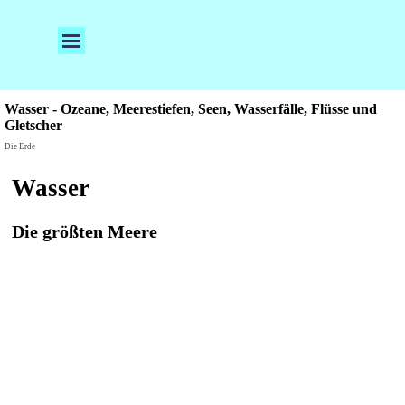
Direkt zum Seiteninhalt
Menü überspringen
Wasser - Ozeane, Meerestiefen, Seen, Wasserfälle, Flüsse und
Gletscher
Die Erde
Wasser
Die größten Meere