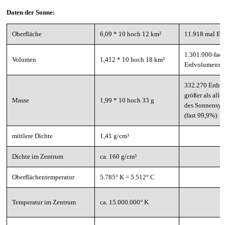
Daten der Sonne:
Oberfläche
6,09 * 10 hoch 12 km²
11.918 mal Er
1.301.000-fach
Volumen
1,412 * 10 hoch 18 km³
Erdvolumens
332.270 Erdma
größer als alle
Masse
1,99 * 10 hoch 33 g
des Sonnensy
(fast 99,9%)
mittlere Dichte
1,41 g/cm³
Dichte im Zentrum
ca. 160 g/cm³
Oberflächentemperatur
5.785° K = 5.512° C
Temperatur im Zentrum
ca. 15.000.000° K