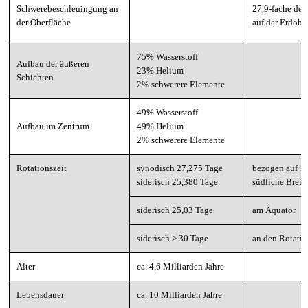
Schwerebeschleuingung an
27,9-fache de
der Oberfläche
auf der Erdobe
75% Wasserstoff
Aufbau der äußeren
23% Helium
Schichten
2% schwerere Elemente
49% Wasserstoff
Aufbau im Zentrum
49% Helium
2% schwerere Elemente
Rotationszeit
synodisch 27,275 Tage
bezogen auf 16
siderisch 25,380 Tage
südliche Breit
siderisch 25,03 Tage
am Äquator
siderisch > 30 Tage
an den Rotati
Alter
ca. 4,6 Milliarden Jahre
Lebensdauer
ca. 10 Milliarden Jahre