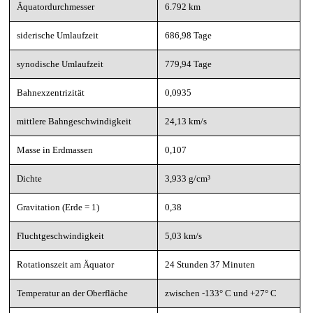
Äquatordurchmesser
6.792 km
siderische Umlaufzeit
686,98 Tage
synodische Umlaufzeit
779,94 Tage
Bahnexzentrizität
0,0935
mittlere Bahngeschwindigkeit
24,13 km/s
Masse in Erdmassen
0,107
Dichte
3,933 g/cm³
Gravitation (Erde = 1)
0,38
Fluchtgeschwindigkeit
5,03 km/s
Rotationszeit am Äquator
24 Stunden 37 Minuten
Temperatur an der Oberfläche
zwischen -133° C und +27° C