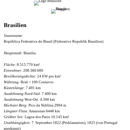
Brasilien
Staatsname:
República Federativa do Brasil (Föderative Republik Brasilien)
Hauptstadt:
Brasilia
Fläche:
8.515.770 km²
Einwohner:
208.360.000
Bevölkerungsdichte:
24 EW pro km²
Währung:
Real = 100 Centavos
Küstenlänge:
7.491 km
Ausdehnung Nord-Süd:
7.400 km
Ausdehnung West-Ost:
4.300 km
Höchster Berg:
Pico da Neblina 2994 m
Längster Fluss:
Amazonas 6448 km
Größter See:
Lagoa dos Patos 10.145 km²
Unabhängigkeit:
7. September 1822 (Proklamation), 1825 (von Portugal
anerkannt)