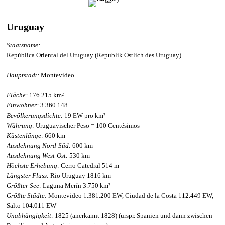
Uruguay
Staatsname:
República Oriental del Uruguay (Republik Östlich des Uruguay)
Hauptstadt:
Montevideo
Fläche:
176.215 km²
Einwohner:
3.360.148
Bevölkerungsdichte:
19 EW pro km²
Währung:
Uruguayischer Peso = 100 Centésimos
Küstenlänge:
660 km
Ausdehnung Nord-Süd:
600 km
Ausdehnung West-Ost:
530 km
Höchste Erhebung:
Cerro Catedral 514 m
Längster Fluss:
Rio Uruguay 1816 km
Größter See:
Laguna Merín 3.750 km²
Größte Städte:
Montevideo 1.381.200 EW, Ciudad de la Costa 112.449 EW,
Salto 104.011 EW
Unabhängigkeit:
1825 (anerkannt 1828) (urspr. Spanien und dann zwischen