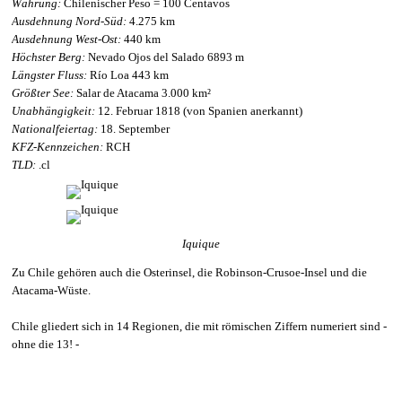
Währung:
Chilenischer Peso = 100 Centavos
Ausdehnung Nord-Süd:
4.275 km
Ausdehnung West-Ost:
440 km
Höchster Berg:
Nevado Ojos del Salado 6893 m
Längster Fluss:
Río Loa 443 km
Größter See:
Salar de Atacama 3.000 km²
Unabhängigkeit:
12. Februar 1818 (von Spanien anerkannt)
Nationalfeiertag:
18. September
KFZ-Kennzeichen:
RCH
TLD:
.cl
Iquique
Zu Chile gehören auch die Osterinsel, die Robinson-Crusoe-Insel und die
Atacama-Wüste.
Chile gliedert sich in 14 Regionen, die mit römischen Ziffern numeriert sind -
ohne die 13! -