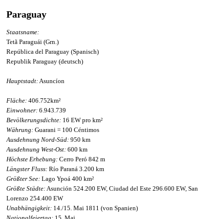
Paraguay
Staatsname:
Tetã Paraguái (Grn.)
República del Paraguay (Spanisch)
Republik Paraguay (deutsch)
Hauptstadt:
Asuncíon
Fläche:
406.752km²
Einwohner:
6.943.739
Bevölkerungsdichte:
16 EW pro km²
Währung:
Guarani = 100 Céntimos
Ausdehnung Nord-Süd:
950 km
Ausdehnung West-Ost:
600 km
Höchste Erhebung:
Cerro Peró 842 m
Längster Fluss:
Río Paraná 3.200 km
Größter See:
Lago Ypoá 400 km²
Größte Städte:
Asunción 524.200 EW, Ciudad del Este 296.600 EW, San
Lorenzo 254.400 EW
Unabhängigkeit:
14./15. Mai 1811 (von Spanien)
Nationalfeiertag:
15. Mai