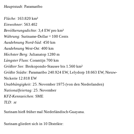
Hauptstadt:
Paramaribo
Fläche:
163.820 km²
Einwohner:
563.402
Bevölkerungsdichte:
3,4 EW pro km²
Währung:
Suriname-Dollar = 100 Cents
Ausdehnung Nord-Süd:
450 km
Ausdehnung West-Ost:
400 km
Höchster Berg:
Julianatop 1280 m
Längster Fluss:
Corantijn 700 km
Größter See:
Brokopondo-Stausee bis 1.560 km²
Größte Städte:
Paramaribo 240.924 EW, Lelydorp 18.663 EW, Nieuw-
Nickerie 12.818 EW
Unabhängigkeit:
25. November 1975 (von den Niederlanden)
Nationalfeiertag:
25. November
KFZ-Kennzeichen:
SME
TLD:
.sr
Surinam hieß früher mal Niederländisch-Guayana.
Surinam gliedert sich in 10 Distrikte: