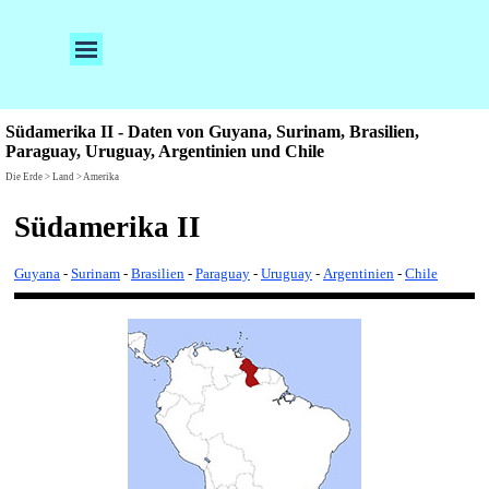
Direkt zum Seiteninhalt
Menü überspringen
Südamerika II - Daten von Guyana, Surinam, Brasilien,
Paraguay, Uruguay, Argentinien und Chile
Die Erde > Land > Amerika
Südamerika II
Guyana
-
Surinam
-
Brasilien
-
Paraguay
-
Uruguay
-
Argentinien
-
Chile