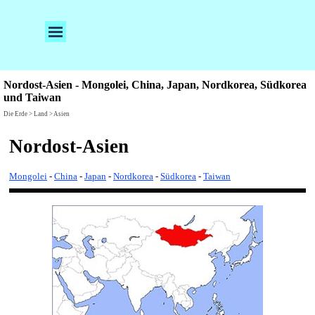
Direkt zum Seiteninhalt
Menü überspringen
Nordost-Asien - Mongolei, China, Japan, Nordkorea, Südkorea
und Taiwan
Die Erde > Land > Asien
Nordost-Asien
Mongolei
-
China
-
Japan
-
Nordkorea
-
Südkorea
-
Taiwan