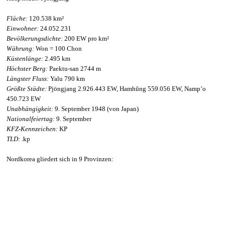
Fläche:
120.538 km²
Einwohner:
24.052.231
Bevölkerungsdichte:
200 EW pro km²
Währung:
Won = 100 Chon
Küstenlänge:
2.495 km
Höchster Berg:
Paektu-san 2744 m
Längster Fluss:
Yalu 790 km
Größte Städte:
Pjöngjang 2.926.443 EW, Hamhŭng 559.056 EW, Namp’o
450.723 EW
Unabhängigkeit:
9. September 1948 (von Japan)
Nationalfeiertag:
9. September
KFZ-Kennzeichen:
KP
TLD:
.kp
Nordkorea gliedert sich in 9 Provinzen: