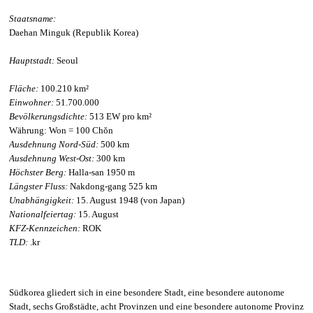
Staatsname:
Daehan Minguk (Republik Korea)
Hauptstadt:
Seoul
Fläche:
100.210 km²
Einwohner:
51.700.000
Bevölkerungsdichte:
513 EW pro km²
Währung:
Won = 100 Chŏn
Ausdehnung Nord-Süd:
500 km
Ausdehnung West-Ost:
300 km
Höchster Berg:
Halla-san 1950 m
Längster Fluss:
Nakdong-gang 525 km
Unabhängigkeit:
15. August 1948 (von Japan)
Nationalfeiertag:
15. August
KFZ-Kennzeichen:
ROK
TLD:
.kr
Südkorea gliedert sich in eine besondere Stadt, eine besondere autonome
Stadt, sechs Großstädte, acht Provinzen und eine besondere autonome Provinz