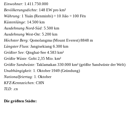
Einwohner:
1.411.750.000
Bevölkerungsdichte:
148 EW pro km²
Währung:
1 Yuán (Renminbi) = 10 Jiǎo = 100 Fēn
Küstenlänge:
14.500 km
Ausdehnung Nord-Süd:
5.500 km
Ausdehnung West-Ost:
5.200 km
Höchster Berg:
Qomolangma (Mount Everest) 8848 m
Längster Fluss:
Jangtsekiang 6.300 km
Größter See:
Qinghai-See 4.583 km²
Größte Wüste:
Gobi 2,35 Mio. km²
Größte Sandwüste:
Taklamakan 330.000 km² (größte Sandwüste der Welt)
Unabhängigkeit:
1. Oktober 1949 (Gründung)
Nationalfeiertag:
1. Oktober
KFZ-Kennzeichen:
CHN
TLD:
.cn
Die größten Städte: