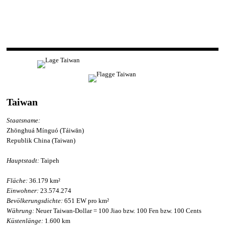
Taiwan
Staatsname:
Zhōnghuá Mínguó (Táiwān)
Republik China (Taiwan)
Hauptstadt:
Taipeh
Fläche:
36.179 km²
Einwohner:
23.574.274
Bevölkerungsdichte:
651 EW pro km²
Währung:
Neuer Taiwan-Dollar = 100 Jiao bzw. 100 Fen bzw. 100 Cents
Küstenlänge:
1.600 km