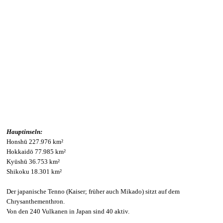
Hauptinseln:
Honshū 227.976 km²
Hokkaidō 77.985 km²
Kyūshū 36.753 km²
Shikoku 18.301 km²
Der japanische Tenno (Kaiser; früher auch Mikado) sitzt auf dem
Chrysanthementhron.
Von den 240 Vulkanen in Japan sind 40 aktiv.