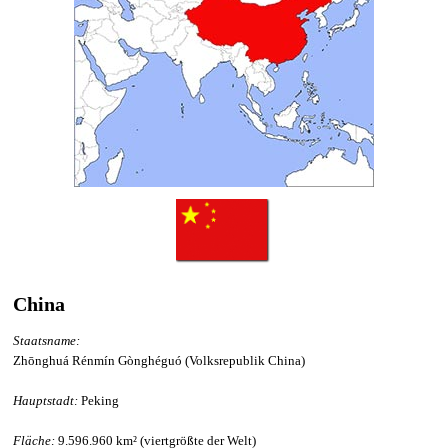
China
Staatsname:
Zhōnghuá Rénmín Gònghéguó (Volksrepublik China)
Hauptstadt:
Peking
Fläche:
9.596.960 km² (viertgrößte der Welt)