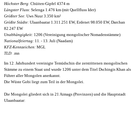
Höchster Berg:
Chüiten-Gipfel 4374 m
Längster Fluss:
Selenga 1.476 km (mit Quellfluss Ider)
Größter See:
Uws Nuur 3.350 km²
Größte Städte:
Ulaanbaatar 1.311.251 EW, Erdenet 98.050 EW, Darchan
82.247 EW
Unabhängigkeit:
1206 (Vereinigung mongolischer Nomadenstämme)
Nationalfeiertag:
11. - 13. Juli (Naadam)
KFZ-Kennzeichen:
MGL
TLD:
.mn
Im 12. Jahrhundert vereinigte Temüdschin die zerstrittenen mongolischen
Stämme zu einem Staat und wurde 1206 unter dem Titel Dschingis Khan als
Führer aller Mongolen anerkannt.
Die Wüste Gobi liegt zum Teil in der Mongolei.
Die Mongolei gliedert sich in 21 Aimags (Provinzen) und die Hauptstadt
Ulaanbaatar: