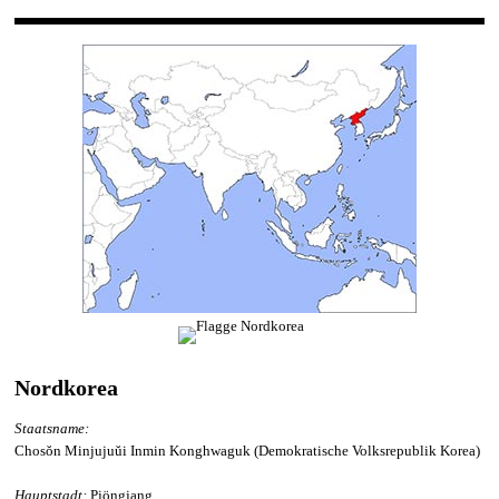
Nordkorea
Staatsname:
Chosŏn Minjujuŭi Inmin Konghwaguk (Demokratische Volksrepublik Korea)
Hauptstadt:
Pjöngjang