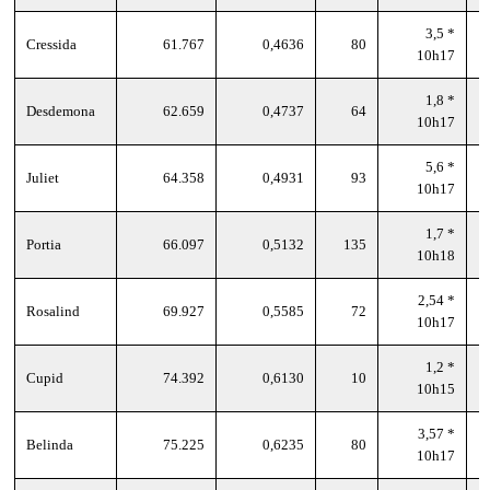
3,5 *
Cressida
61.767
0,4636
80
10h17
1,8 *
Desdemona
62.659
0,4737
64
10h17
5,6 *
Juliet
64.358
0,4931
93
10h17
1,7 *
Portia
66.097
0,5132
135
10h18
2,54 *
Rosalind
69.927
0,5585
72
10h17
1,2 *
Cupid
74.392
0,6130
10
10h15
3,57 *
Belinda
75.225
0,6235
80
10h17