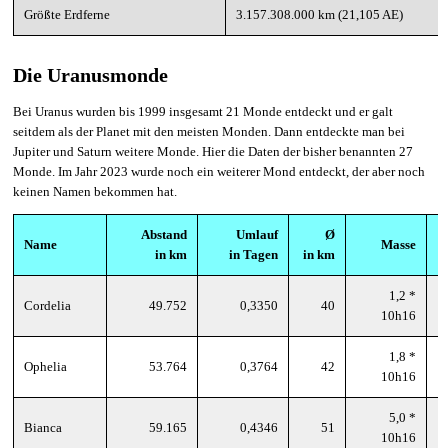
Größte Erdferne
3.157.308.000 km (21,105 AE)
Die Uranusmonde
Bei Uranus wurden bis 1999 insgesamt 21 Monde entdeckt und er galt
seitdem als der Planet mit den meisten Monden. Dann entdeckte man bei
Jupiter und Saturn weitere Monde. Hier die Daten der bisher benannten 27
Monde. Im Jahr 2023 wurde noch ein weiterer Mond entdeckt, der aber noch
keinen Namen bekommen hat.
Abstand
Umlauf
Ø
Name
Masse
in km
in Tagen
in km
1,2 *
Cordelia
49.752
0,3350
40
10h16
1,8 *
Ophelia
53.764
0,3764
42
10h16
5,0 *
Bianca
59.165
0,4346
51
10h16