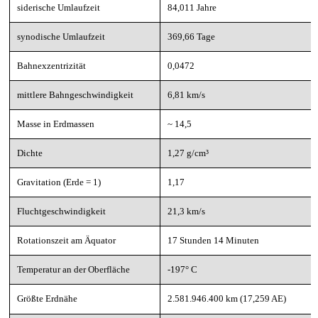
siderische Umlaufzeit
84,011 Jahre
synodische Umlaufzeit
369,66 Tage
Bahnexzentrizität
0,0472
mittlere Bahngeschwindigkeit
6,81 km/s
Masse in Erdmassen
~ 14,5
Dichte
1,27 g/cm³
Gravitation (Erde = 1)
1,17
Fluchtgeschwindigkeit
21,3 km/s
Rotationszeit am Äquator
17 Stunden 14 Minuten
Temperatur an der Oberfläche
-197° C
Größte Erdnähe
2.581.946.400 km (17,259 AE)