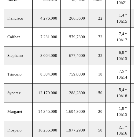
10h21
1,4 *
Francisco
4.276.000
266,5600
22
10h15
7,4 *
Caliban
7.231.000
579,7300
72
10h17
6,0 *
Stephano
8.004.000
677,4000
32
10h15
7,5 *
Trinculo
8.504.000
759,0000
18
10h14
5,4 *
Sycorax
12.179.000
1.288,2800
150
10h18
1,0 *
Margaret
14.345.000
1.694,8000
20
10h15
2,1 *
Prospero
16.256.000
1.977,2900
50
10h16