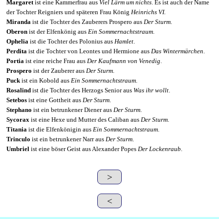
Margaret
ist eine Kammerfrau aus
Viel Lärm um nichts
. Es ist auch der Name
der Tochter Reigniers und späteren Frau König
Heinrichs VI.
Miranda
ist die Tochter des Zauberers Prospero aus
Der Sturm
.
Oberon
ist der Elfenkönig aus
Ein Sommernachtstraum
.
Ophelia
ist die Tochter des Polonius aus
Hamlet
.
Perdita
ist die Tochter von Leontes und Hermione aus
Das Wintermärchen
.
Portia
ist eine reiche Frau aus
Der Kaufmann von Venedig
.
Prospero
ist der Zauberer aus
Der Sturm
.
Puck
ist ein Kobold aus
Ein Sommernachtstraum
.
Rosalind
ist die Tochter des Herzogs Senior aus
Was ihr wollt
.
Setebos
ist eine Gottheit aus
Der Sturm
.
Stephano
ist ein betrunkener Diener aus
Der Sturm
.
Sycorax
ist eine Hexe und Mutter des Caliban aus
Der Sturm
.
Titania
ist die Elfenkönigin aus
Ein Sommernachtstraum
.
Trinculo
ist ein betrunkener
Narr aus
Der Sturm
.
Umbriel
ist eine böser Geist aus Alexander Popes
Der Lockenraub
.
>
<