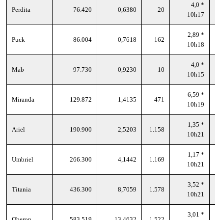
4,0 *
Perdita
76.420
0,6380
20
10h17
2,89 *
Puck
86.004
0,7618
162
10h18
4,0 *
Mab
97.730
0,9230
10
10h15
6,59 *
Miranda
129.872
1,4135
471
10h19
1,35 *
Ariel
190.900
2,5203
1.158
10h21
1,17 *
Umbriel
266.300
4,1442
1.169
10h21
3,52 *
Titania
436.300
8,7059
1.578
10h21
3,01 *
Oberon
583.519
13,4632
1.522