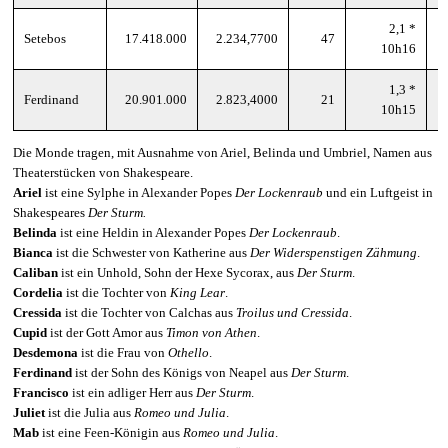
2,1 *
Setebos
17.418.000
2.234,7700
47
10h16
1,3 *
Ferdinand
20.901.000
2.823,4000
21
10h15
Die Monde tragen, mit Ausnahme von Ariel, Belinda und Umbriel, Namen aus
Theaterstücken von Shakespeare.
Ariel
ist eine Sylphe in Alexander Popes
Der Lockenraub
und ein Luftgeist in
Shakespeares
Der Sturm.
Belinda
ist eine Heldin in Alexander Popes
Der Lockenraub
.
Bianca
ist die Schwester von Katherine aus
Der Widerspenstigen Zähmung
.
Caliban
ist ein Unhold, Sohn der Hexe
Sycorax, aus
Der Sturm
.
Cordelia
ist die Tochter von
King Lear
.
Cressida
ist die Tochter von Calchas aus
Troilus und Cressida
.
Cupid
ist der Gott Amor aus
Timon von Athen
.
Desdemona
ist die Frau von
Othello
.
Ferdinand
ist der Sohn des Königs von Neapel aus
Der Sturm
.
Francisco
ist ein adliger Herr aus
Der Sturm
.
Juliet
ist die Julia aus
Romeo und Julia
.
Mab
ist eine Feen-Königin aus
Romeo und Julia
.