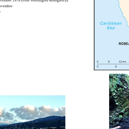
vember 1978 (vom Vereinigten Königreich)
ovember
D