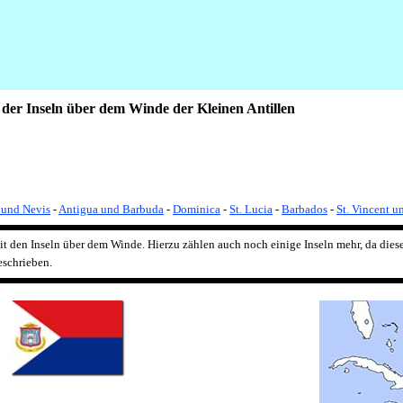
n der Inseln über dem Winde der Kleinen Antillen
s und Nevis
-
Antigua und Barbuda
-
Dominica
-
St. Lucia
-
Barbados
-
St. Vincent u
it den Inseln über dem Winde. Hierzu zählen auch noch einige Inseln mehr, da diese
eschrieben.