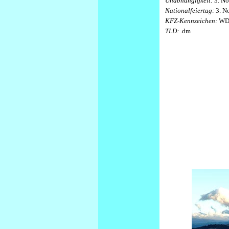
Unabhängigkeit:
3. No
Nationalfeiertag:
3. N
KFZ-Kennzeichen:
W
TLD:
.dm