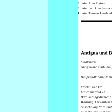
Saint John Figtree
Saint Paul Charlestow
Saint Thomas Lowlan
Antigua und 
Staatsname:
Antigua and Barbuda 
Hauptstadt:
Saint John
Fläche:
442 km²
Einwohner:
94.731
Bevölkerungsdichte:
2
Währung:
Ostkaribisch
Ausdehnung Nord-Süd
Ausdehnung West-Ost: