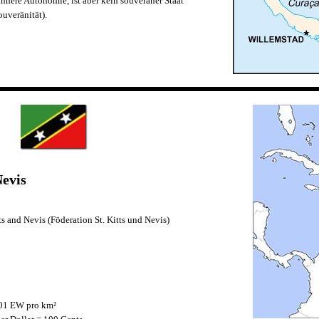
nere Autonomie, ist aber kein souveräner Staat
ouveränität).
Nevis
ts and Nevis (Föderation St. Kitts und Nevis)
01 EW pro km²