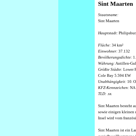
Sint Maarten
Staatsname:
Sint Maarten
Hauptstadt:
Philipsbu
Fläche:
34 km²
Einwohner:
37.132
Bevölkerungsdichte:
1.
Währung:
Antillen-Gu
Größte Städte:
Lower P
Cole Bay 5.594 EW
Unabhängigkeit:
10. O
KFZ-Kennzeichen:
NA (
TLD:
.sx
Sint Maarten besteht au
sowie einigen kleinen 
Insel wird vom franzö
Sint Maarten ist ein L