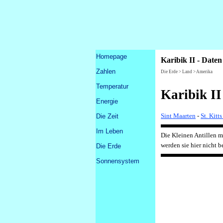
Direkt zum Seiteninhalt
Menü überspringen
Homepage
Karibik II - Date
Zahlen
▼
Die Erde > Land > Amerika
Temperatur
Karibik II
Energie
Sint Maarten
-
St. Kitt
Die Zeit
▼
Im Leben
▼
Die Kleinen Antillen m
werden sie hier nicht b
Die Erde
▼
Sonnensystem
▼