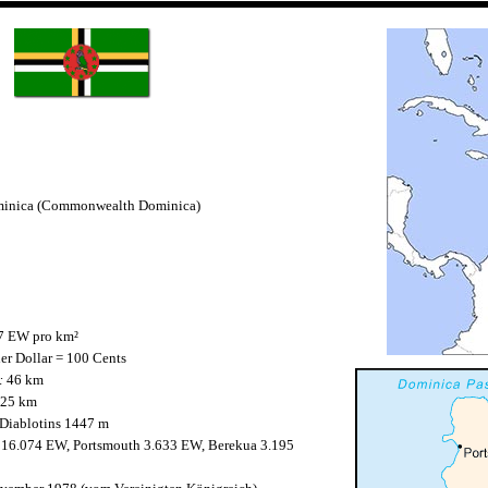
inica (Commonwealth Dominica)
7 EW pro km²
er Dollar = 100 Cents
:
46 km
25 km
Diablotins 1447 m
16.074 EW, Portsmouth 3.633 EW, Berekua 3.195