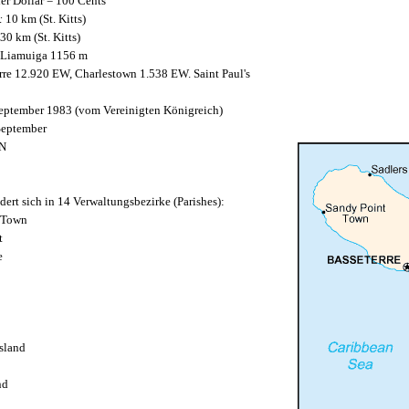
er Dollar = 100 Cents
:
10 km (St. Kitts)
30 km (St. Kitts)
Liamuiga 1156 m
rre 12.920 EW, Charlestown 1.538 EW. Saint Paul's
eptember 1983 (vom Vereinigten Königreich)
September
N
edert sich in 14 Verwaltungsbezirke (Parishes):
a Town
t
e
sland
nd