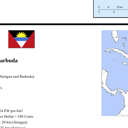
n
d
Barbuda
(Antigua und Barbuda)
's
14 EW pro km²
er Dollar = 100 Cents
:
20 km (Antigua)
25 km (Antigua)