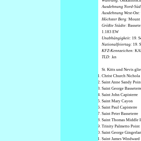
Währung:
Ostkaribisch
Ausdehnung Nord-Süd
Ausdehnung West-Ost:
Höchster Berg:
Mount 
Größte Städte:
Bassete
1.183 EW
Unabhängigkeit:
19. S
Nationalfeiertag:
19. 
KFZ-Kennzeichen:
KA
TLD:
.kn
St. Kitts und Nevis gli
Christ Church Nichol
Saint Anne Sandy Poin
Saint George Basseterr
Saint John Capisterre
Saint Mary Cayon
Saint Paul Capisterre
Saint Peter Basseterre
Saint Thomas Middle I
Trinity Palmetto Point
Saint George Gingerla
Saint James Windward