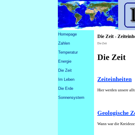
Direkt zum Seiteninhalt
Menü überspringen
Homepage
Die Zeit - Zeitein
Zahlen
▼
Die Zeit
Temperatur
Die Zeit
Energie
Die Zeit
▼
Zeiteinheiten
Im Leben
▼
Die Erde
▼
Hier werden unsere all
Sonnensystem
▼
Geologische Ze
Wann war die Kreideze