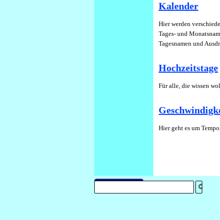
Kalender
Hier werden verschiede
Tages- und Monatsnam
Tagesnamen und Ausdr
Hochzeitstage
Für alle, die wissen wo
Geschwindigke
Hier geht es um Tempo
Datenschutz
Impressum
Zurück zum Seiteninhalt