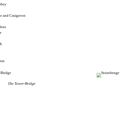
bbey
ge and Craigavon
lens
e
h
gh
own
Die Tower-Bridge