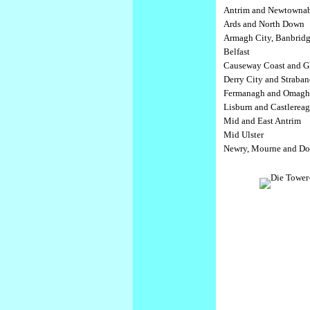
Antrim and Newtowna
Ards and North Down
Armagh City, Banbrid
Belfast
Causeway Coast and G
Derry City and Straban
Fermanagh and Omag
Lisburn and Castlerea
Mid and East Antrim
Mid Ulster
Newry, Mourne and D