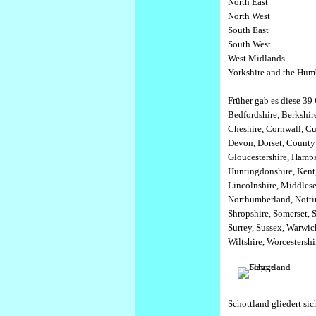
North East
North West
South East
South West
West Midlands
Yorkshire and the Hum
Früher gab es diese 39 
Bedfordshire,
Berkshir
Cheshire,
Cornwall,
Cu
Devon,
Dorset,
County
Gloucestershire,
Hamps
Huntingdonshire,
Kent
Lincolnshire,
Middles
Northumberland,
Nott
Shropshire,
Somerset,
S
Surrey,
Sussex,
Warwic
Wiltshire,
Worcestersh
Schottland gliedert sic