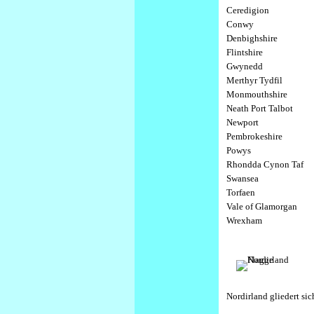
Ceredigion
Conwy
Denbighshire
Flintshire
Gwynedd
Merthyr Tydfil
Monmouthshire
Neath Port Talbot
Newport
Pembrokeshire
Powys
Rhondda Cynon Taf
Swansea
Torfaen
Vale of Glamorgan
Wrexham
Nordirland gliedert sich