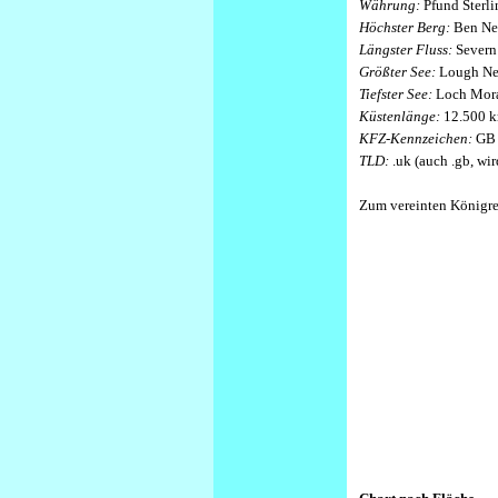
Währung:
Pfund Sterli
Höchster Berg:
Ben Nev
Längster Fluss:
Severn
Größter See:
Lough Nea
Tiefster See:
Loch Mora
Küstenlänge:
12.500 
KFZ-Kennzeichen:
GB
TLD:
.uk (auch .gb, wir
Zum vereinten Königre