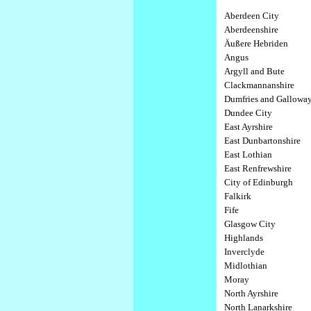
Aberdeen City
Aberdeenshire
Äußere Hebriden
Angus
Argyll and Bute
Clackmannanshire
Dumfries and Gallowa
Dundee City
East Ayrshire
East Dunbartonshire
East Lothian
East Renfrewshire
City of Edinburgh
Falkirk
Fife
Glasgow City
Highlands
Inverclyde
Midlothian
Moray
North Ayrshire
North Lanarkshire