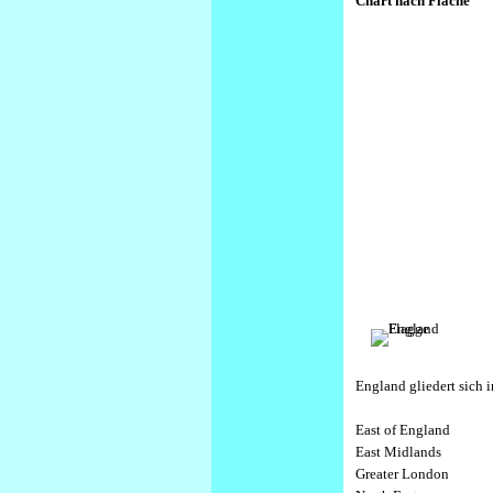
Chart nach Fläche
England gliedert sich 
East of England
East Midlands
Greater London