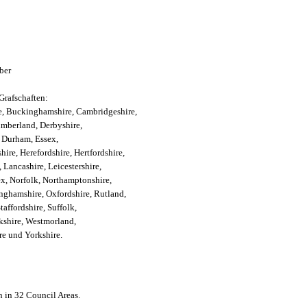
ber
Grafschaften:
e,
Buckinghamshire,
Cambridgeshire,
mberland,
Derbyshire,
 Durham,
Essex,
hire,
Herefordshire,
Hertfordshire,
,
Lancashire,
Leicestershire,
ex,
Norfolk,
Northamptonshire,
inghamshire,
Oxfordshire,
Rutland,
taffordshire,
Suffolk,
kshire,
Westmorland,
ire und
Yorkshire.
h in 32 Council Areas.