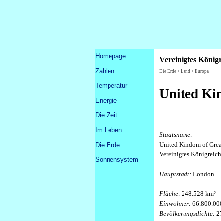
Direkt zum Seiteninhalt
Menü überspringen
Homepage
Vereinigtes Königr
Zahlen
▼
Die Erde > Land > Europa
Temperatur
United K
Energie
Die Zeit
▼
Im Leben
▼
Staatsname:
United Kindom of Great
Die Erde
▼
Vereinigtes Königreich
Sonnensystem
▼
Hauptstadt:
London
Fläche:
248.528 km²
Einwohner:
66.800.00
Bevölkerungsdichte:
2