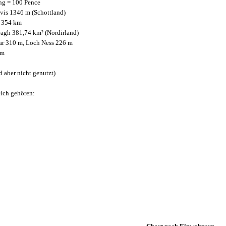
ng = 100 Pence
is 1346 m (Schottland)
 354 km
gh 381,74 km² (Nordirland)
r 310 m, Loch Ness 226 m
km
d aber nicht genutzt)
ich gehören: