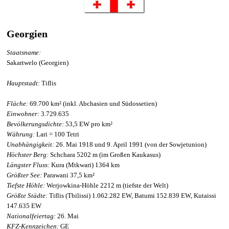
Georgien
Staatsname:
Sakartwelo (Georgien)
Hauptstadt:
Tiflis
Fläche:
69.700 km² (inkl. Abchasien und Südossetien)
Einwohner:
3.729.635
Bevölkerungsdichte:
53,5 EW pro km²
Währung:
Lari = 100 Tetri
Unabhängigkeit:
26. Mai 1918 und 9. April 1991 (von der Sowjetunion)
Höchster Berg:
Schchara 5202 m (im Großen Kaukasus)
Längster Fluss:
Kura (Mtkwari) 1364 km
Größter See:
Parawani 37,5 km²
Tiefste Höhle:
Werjowkina-Höhle 2212 m (tiefste der Welt)
Größte Städte:
Tiflis (Tbilissi) 1.062.282 EW, Batumi 152.839 EW, Kutaissi
147.635 EW
Nationalfeiertag:
26. Mai
KFZ-Kennzeichen:
GE