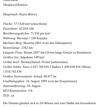
Ukrajina (Ukraine)
Hauptstadt:
Kyjiw (Kiew)
Fläche:
577.620 km² (ohne Krim)
Einwohner:
42.854.106
Bevölkerungsdichte:
71 EW pro km²
Währung:
Hrywnja = 100 Kopijka
Höchster Berg:
Howerla 2061 m (in den Ostkarpaten)
Küstenlänge:
2782 km
Längster Fluss:
Donau 2857 km (54 km lange Grenze zu Rumänien)
Größter See:
Jalpuhsee 149 km²
Größte Insel:
Dscharylhatsch 56 km² (unbewohnt)
Größte Städte:
Kiew 2.925.760 EW, Charkiw 1.439.036 EW, Odessa
1.010.783 EW
Größter Nationalpark:
Schazk 48.977 ha
Unabhängigkeit:
24. August 1991 (von der Sowjetunion)
Nationalfeiertag:
24. August
KFZ-Kennzeichen:
UA
TLD:
.ua
Die Ukraine gliedert sich in 24 Oblaste und zwei Städte mit besonderem