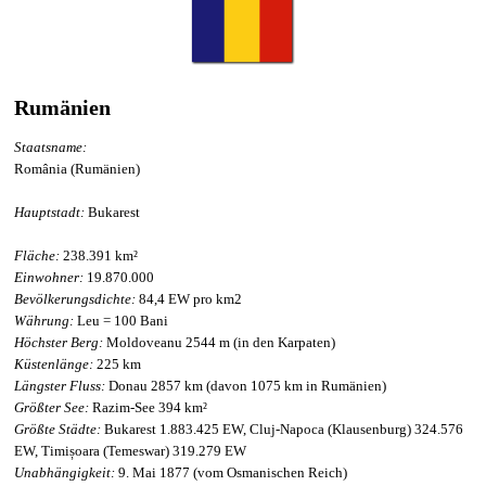
Rumänien
Staatsname:
România (Rumänien)
Hauptstadt:
Bukarest
Fläche:
238.391 km²
Einwohner:
19.870.000
Bevölkerungsdichte:
84,4 EW pro km2
Währung:
Leu = 100 Bani
Höchster Berg:
Moldoveanu 2544 m (in den Karpaten)
Küstenlänge:
225 km
Längster Fluss:
Donau 2857 km (davon 1075 km in Rumänien)
Größter See:
Razim-See 394 km²
Größte Städte:
Bukarest 1.883.425 EW, Cluj-Napoca (Klausenburg) 324.576
EW, Timișoara (Temeswar) 319.279 EW
Unabhängigkeit:
9. Mai 1877 (vom Osmanischen Reich)