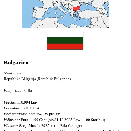
Bulgarien
Staatsname:
Republika
B
ă
lgarija
(Republik Bulgarien)
Hauptstadt:
Sofia
Fläche:
110.994 km²
Einwohner:
7.050.034
Bevölkerungsdichte:
64 EW pro km²
Währung:
Euro = 100 Cent (bis 31.12.2025 Lew = 100 Stotínki)
Höchster Berg:
Musala 2925 m (im Rila-Gebirge)