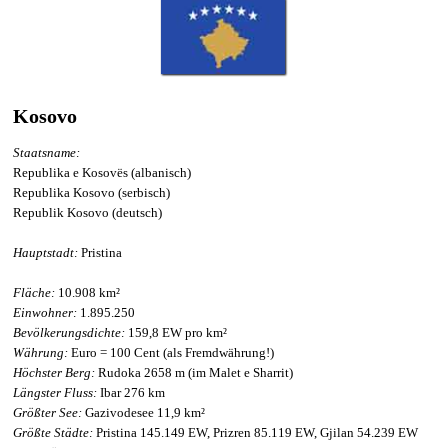
Kosovo
Staatsname:
Republika e Kosovës (albanisch)
Republika Kosovo (serbisch)
Republik Kosovo (deutsch)
Hauptstadt:
Pristina
Fläche:
10.908 km²
Einwohner:
1.895.250
Bevölkerungsdichte:
159,8 EW pro km²
Währung:
Euro = 100 Cent (als Fremdwährung!)
Höchster Berg:
Rudoka 2658 m (im Malet e Sharrit)
Längster Fluss:
Ibar 276 km
Größter See:
Gazivodesee 11,9 km²
Größte Städte:
Pristina 145.149 EW, Prizren 85.119 EW, Gjilan 54.239 EW