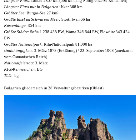
Längster Fluss:
Donau 2857 km (500 km lang Nordgrenze zu Rumänien)
Längster Fluss nur in Bulgarien:
Iskar 368 km
Größter See:
Burgas-See 27 km²
Größte Insel im Schwarzen Meer:
Sweti Iwan 66 ha
Küstenlänge:
354 km
Größte Städte:
Sofia 1.238.438 EW, Warna 346.644 EW, Plowdiw 343.424
EW
Größter Nationalpark:
Rila-Nationalpark 81.000 ha
Unabhängigkeit:
3. März 1878 (Erklärung) / 22. September 1908 (anerkannt
vom Osmanischen Reich)
Nationalfeiertag:
3. März
KFZ-Kennzeichen:
BG
TLD:
.bg
Bulgarien gliedert sich in 28 Verwaltungsbezirken (Oblast).