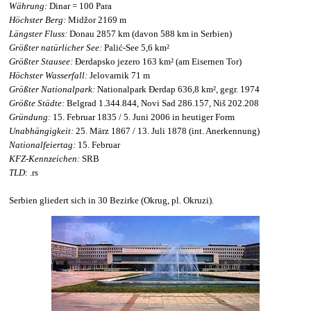
Währung:
Dinar = 100 Para
Höchster Berg:
Midžor 2169 m
Längster Fluss:
Donau 2857 km (davon 588 km in Serbien)
Größter natürlicher See:
Palić-See 5,6 km²
Größter Stausee:
Đerdapsko jezero 163 km² (am Eisernen Tor)
Höchster Wasserfall:
Jelovarnik 71 m
Größter Nationalpark:
Nationalpark Đerdap 636,8 km², gegr. 1974
Größte Städte:
Belgrad 1.344.844, Novi Sad 286.157, Niš 202.208
Gründung:
15. Februar 1835 / 5. Juni 2006 in heutiger Form
Unabhängigkeit:
25. März 1867 / 13. Juli 1878 (int. Anerkennung)
Nationalfeiertag:
15. Februar
KFZ-Kennzeichen:
SRB
TLD:
.rs
Serbien gliedert sich in 30 Bezirke (Okrug, pl. Okruzi).