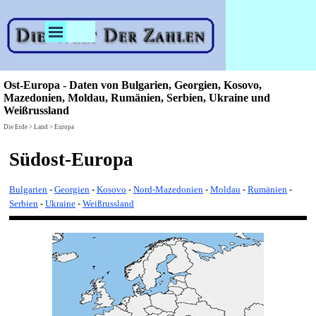
Direkt zum Seiteninhalt
Menü überspringen
Ost-Europa - Daten von Bulgarien, Georgien, Kosovo,
Mazedonien, Moldau, Rumänien, Serbien, Ukraine und
Weißrussland
Die Erde > Land > Europa
Südost-Europa
Bulgarien
-
Georgien
-
Kosovo
-
Nord-Mazedonien
-
Moldau
-
Rumänien
-
Serbien
-
Ukraine
-
Weißrussland