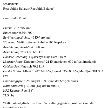
Staatsname:
Respublika Belarus (Republik Belarus)
Haupstadt:
Minsk
Fläche:
207.595 km²
Einwohner:
9.504.700
Bevölkerungsdichte:
46 EW pro km²
Währung:
Weißrussischer Rubel = 100 Kopeken
Ausdehnung Nord-Süd:
560 km
Ausdehnung West-Ost:
650 km
Höchste Erhebung:
Dsjarschynskaja Hara 345 m
Längster Fluss:
Dnjapro (Dnepr) 2145 km (davon 690 in Weißrussland)
Größter See:
Naratsch 79,2 km²
Größte Städte:
Minsk 1.982.244 EW, Homel 535.693 EW, Mahiljou 381.353
EW
Unabhängigkeit:
25. August 1991 (von der Sowjetunion)
Nationalfeiertag:
3. Juli (Tag der Republik)
KFZ-Kennzeichen:
BY
TLD:
.by
Weißrussland gliedert sich in 6 Verwaltungsgebiete (Woblasz) und die
Hauptstadt Minsk: