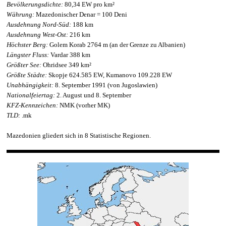
Bevölkerungsdichte:
80,34 EW pro km²
Währung:
Mazedonischer Denar = 100 Deni
Ausdehnung Nord-Süd:
188 km
Ausdehnung West-Ost:
216 km
Höchster Berg:
Golem Korab 2764 m (an der Grenze zu Albanien)
Längster Fluss:
Vardar 388 km
Größter See:
Ohridsee 349 km²
Größte Städte:
Skopje 624.585 EW, Kumanovo 109.228 EW
Unabhängigkeit:
8. September 1991 (von Jugoslawien)
Nationalfeiertag:
2. August und 8. September
KFZ-Kennzeichen:
NMK (vorher MK)
TLD:
.mk
Mazedonien gliedert sich in 8 Statistische Regionen.