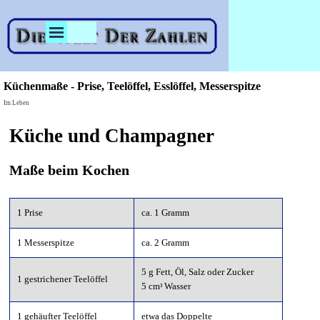
Direkt zum Seiteninhalt
Menü überspringen
Küchenmaße - Prise, Teelöffel, Esslöffel, Messerspitze
Im Leben
Küche und Champagner
Maße beim Kochen
1 Prise
ca. 1 Gramm
1 Messerspitze
ca. 2 Gramm
5 g Fett, Öl, Salz oder Zucker
1 gestrichener Teelöffel
5 cm
Wasser
³
1 gehäufter Teelöffel
etwa das Doppelte