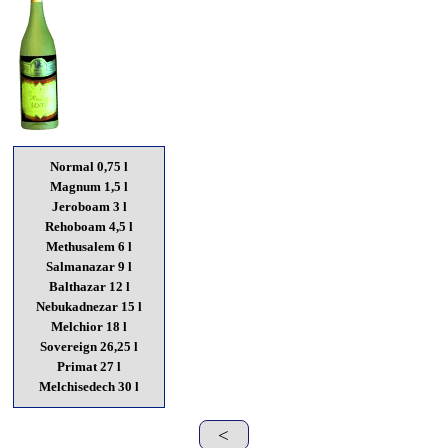
Normal 0,75 l
Magnum 1,5 l
Jeroboam 3 l
Rehoboam 4,5 l
Methusalem 6 l
Salmanazar 9 l
Balthazar 12 l
Nebukadnezar 15 l
Melchior 18 l
Sovereign 26,25 l
Primat 27 l
Melchisedech 30 l
<