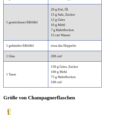
20 g Fett, Öl
15 g Salz, Zucker
12 g Gries
1 gestrichener Eßlöffel
10 g Mehl
7 g Haferflocken
15 cm
Wasser
³
1 gehäufter Eßlöffel
etwa das Doppelte
1 Glas
200 cm³
150 g Gries, Zucker
100 g Mehl
1 Tasse
75 g Haferflocken
100 cm³
Größe von Champagnerflaschen