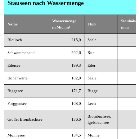
Stauseen nach Wassermenge
Wassermenge
Stauhöhe
Name
Fluß
in Mio. m³
in m
Bleiloch
215,0
Saale
6
Schwammenauel
202,6
Rur
7
Edersee
199,3
Eder
4
Hohenwarte
182,0
Saale
7
Biggesee
171,7
Bigge
5
Forggensee
168,0
Lech
4
Brombachsee,
Großer Brombachsee
136,6
3
Igelsbachsee
Möhnesee
134,5
Möhne
4