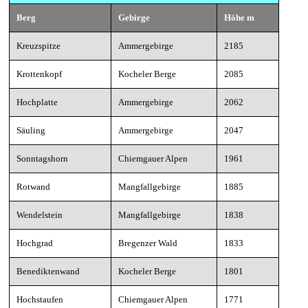
Berg
Gebirge
Höhe m
Kreuzspitze
Ammergebirge
2185
Krottenkopf
Kocheler Berge
2085
Hochplatte
Ammergebirge
2062
Säuling
Ammergebirge
2047
Sonntagshorn
Chiemgauer Alpen
1961
Rotwand
Mangfallgebirge
1885
Wendelstein
Mangfallgebirge
1838
Hochgrad
Bregenzer Wald
1833
Benediktenwand
Kocheler Berge
1801
Hochstaufen
Chiemgauer Alpen
1771