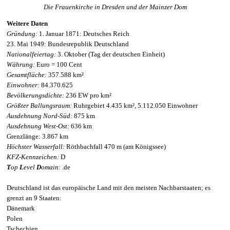
Die Frauenkirche in Dresden und der Mainzer Dom
Weitere Daten
Gründung:
1. Januar 1871: Deutsches Reich
23. Mai 1949: Bundesrepublik Deutschland
Nationalfeiertag:
3. Oktober (Tag der deutschen Einheit)
Währung:
Euro = 100 Cent
Gesamtfläche:
357.588 km²
Einwohner:
84.370.625
Bevölkerungsdichte:
236 EW pro km²
Größter Ballungsraum:
Ruhrgebiet 4.435 km², 5.112.050 Einwohner
Ausdehnung Nord-Süd:
875 km
Ausdehnung West-Ost:
636 km
Grenzlänge: 3.867 km
Höchster Wasserfall:
Röthbachfall 470 m (am Königssee)
KFZ-Kennzeichen:
D
T
op
L
evel
D
omain:
.de
Deutschland ist das europäische Land mit den meisten Nachbarstaaten; es
grenzt an 9 Staaten:
Dänemark
Polen
Tschechien