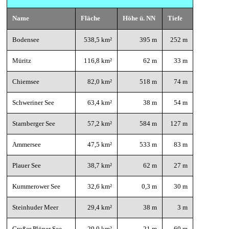
Name
Fläche
Höhe ü. NN
Tiefe
Bodensee
538,5 km²
395 m
252 m
Müritz
116,8 km²
62 m
33 m
Chiemsee
82,0 km²
518 m
74 m
Schweriner See
63,4 km²
38 m
54 m
Starnberger See
57,2 km²
584 m
127 m
Ammersee
47,5 km²
533 m
83 m
Plauer See
38,7 km²
62 m
27 m
Kummerower See
32,6 km²
0,3 m
30 m
Steinhuder Meer
29,4 km²
38 m
3 m
Großer Plöner See
29,0 km²
21 m
60 m