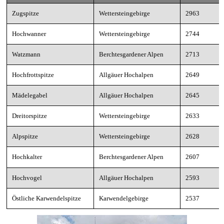
Zugspitze
Wettersteingebirge
2963
Hochwanner
Wettersteingebirge
2744
Watzmann
Berchtesgardener Alpen
2713
Hochfrottspitze
Allgäuer Hochalpen
2649
Mädelegabel
Allgäuer Hochalpen
2645
Dreitorspitze
Wettersteingebirge
2633
Alpspitze
Wettersteingebirge
2628
Hochkalter
Berchtesgardener Alpen
2607
Hochvogel
Allgäuer Hochalpen
2593
Östliche Karwendelspitze
Karwendelgebirge
2537