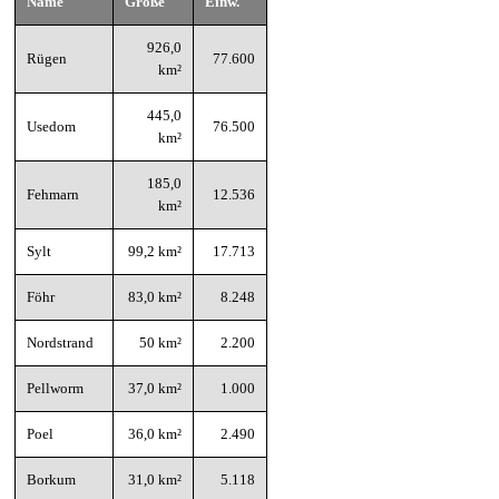
Name
Größe
Einw.
926,0
Rügen
77.600
km²
445,0
Usedom
76.500
km²
185,0
Fehmarn
12.536
km²
Sylt
99,2 km²
17.713
Föhr
83,0 km²
8.248
Nordstrand
50 km²
2.200
Pellworm
37,0 km²
1.000
Poel
36,0 km²
2.490
Borkum
31,0 km²
5.118