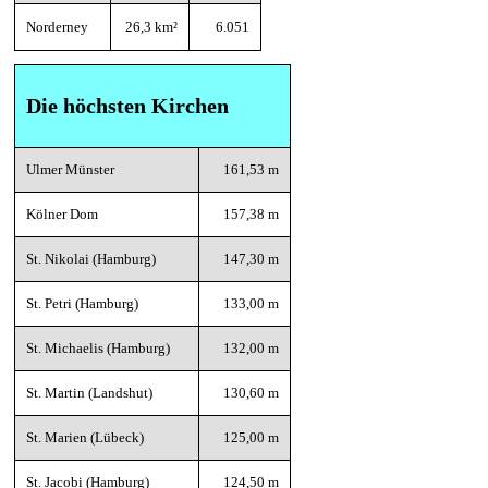
Norderney
26,3 km²
6.051
Die höchsten Kirchen
Ulmer Münster
161,53 m
Kölner Dom
157,38 m
St. Nikolai (Hamburg)
147,30 m
St. Petri (Hamburg)
133,00 m
St. Michaelis (Hamburg)
132,00 m
St. Martin (Landshut)
130,60 m
St. Marien (Lübeck)
125,00 m
St. Jacobi (Hamburg)
124,50 m