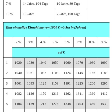
7 %
14 Jahre, 104 Tage
10 Jahre, 89 Tage
10 %
10 Jahre
7 Jahre, 100 Tage
Eine einmalige Einzahlung von 1000 € wächst in
(Jahren)
2 %
3 %
4 %
5 %
6 %
7 %
8 %
9 %
auf €
1
1020
1030
1040
1050
1060
1070
1080
1090
2
1040
1061
1082
1103
1124
1145
1166
1188
3
1061
1093
1125
1158
1191
1225
1260
1295
4
1082
1126
1170
1216
1262
1311
1360
1412
5
1104
1159
1217
1276
1338
1403
1469
1539