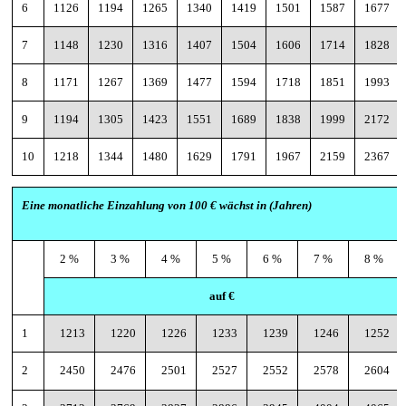
6
1126
1194
1265
1340
1419
1501
1587
1677
7
1148
1230
1316
1407
1504
1606
1714
1828
8
1171
1267
1369
1477
1594
1718
1851
1993
9
1194
1305
1423
1551
1689
1838
1999
2172
10
1218
1344
1480
1629
1791
1967
2159
2367
Eine monatliche Einzahlung von 100 € wächst in
(Jahren)
2 %
3 %
4 %
5 %
6 %
7 %
8 %
auf €
1
1213
1220
1226
1233
1239
1246
1252
2
2450
2476
2501
2527
2552
2578
2604