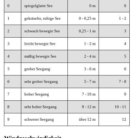
0
spiegelglatte See
0 m
0
1
gekräselte, ruhige See
0 - 0,25 m
1 - 2
2
schwach bewegte See
0,25 - 1 m
3
3
leicht bewegte See
1 - 2 m
4
4
mäßig bewegte See
2 - 4 m
5
5
grober Seegang
3 - 6 m
6
6
sehr grober
Seegang
5 - 7 m
7 - 8
7
hoher
Seegang
7 - 10 m
9
8
sehr hoher
Seegang
9 - 12 m
10 - 11
9
schwerer
Seegang
über 12 m
12