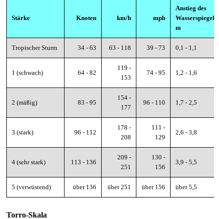
Anstieg des
Stärke
Knoten
km/h
mph
Wasserspiegels 
m
Tropischer Sturm
34 - 63
63 - 118
39 - 73
0,1 - 1,1
119 -
1 (schwach)
64 - 82
74 - 95
1,2 - 1,6
153
154 -
2 (mäßig)
83 - 95
96 - 110
1,7 - 2,5
177
178 -
111 -
3 (stark)
96 - 112
2,6 - 3,8
208
129
209 -
130 -
4 (sehr stark)
113 - 136
3,9 - 5,5
251
156
5 (verwüstend)
über 136
über 251
über 156
über 5,5
Torro-Skala