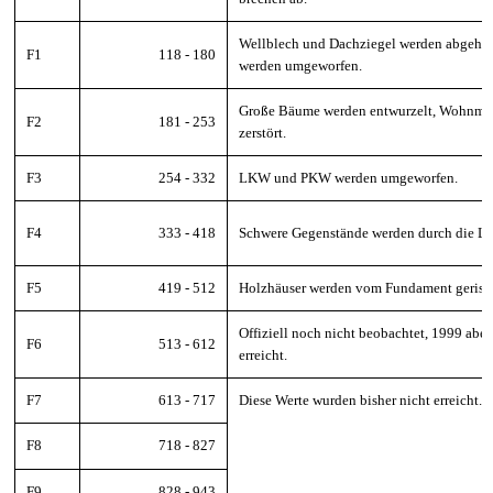
Wellblech und Dachziegel werden abgeh
F1
118 - 180
werden umgeworfen.
Große Bäume werden entwurzelt, Wohnmob
F2
181 - 253
zerstört.
F3
254 - 332
LKW und PKW werden umgeworfen.
F4
333 - 418
Schwere Gegenstände werden durch die Luf
F5
419 - 512
Holzhäuser werden vom Fundament geriss
Offiziell noch nicht beobachtet, 1999 aber
F6
513 - 612
erreicht.
F7
613 - 717
Diese Werte wurden bisher nicht erreicht.
F8
718 - 827
F9
828 - 943