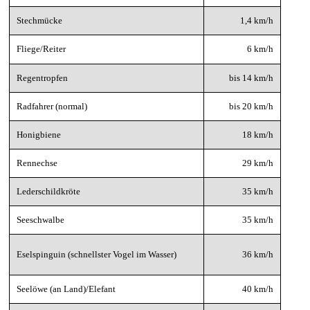
Stechmücke
1,4 km/h
Fliege/Reiter
6 km/h
Regentropfen
bis 14 km/h
Radfahrer (normal)
bis 20 km/h
Honigbiene
18 km/h
Rennechse
29 km/h
Lederschildkröte
35 km/h
Seeschwalbe
35 km/h
Eselspinguin (schnellster Vogel im Wasser)
36 km/h
Seelöwe (an Land)/Elefant
40 km/h