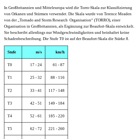
In Großbritannien und Mitteleuropa wird die Torro-Skala zur Klassifizierung
von Orkanen und Stürmen verwendet. Die Skala wurde von Terence Meaden
von der „Tornado and Storm Research Organisation“ (TORRO), einer
Organisation in Großbritannien, als Ergänzung zur Beaufort-Skala entwickelt.
Sie beschreibt allerdings nur Windgeschwindigkeiten und beinhaltet keine
Schadenbeschreibung. Die Stufe T0 ist auf der Beaufort-Skala die Stärke 8.
Stufe
m/s
km/h
T0
17 - 24
61 - 87
T1
25 - 32
88 - 116
T2
33 - 41
117 - 148
T3
42 - 51
149 - 184
T4
52 - 61
185 - 220
T5
62 - 72
221 - 260