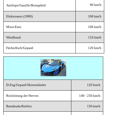
90 km/h
Antilope/Gazelle/Rennpferd
Elektroauto (1990)
100 km/h
Moor-Ente
106 km/h
Windhund
110 km/h
Fächerfisch/Gepard
120 km/h
D-Zug/Gepard/Skirennläufer
120 km/h
Reizleitung der Nerven
140 - 250 km/h
Barrakuda/Kiebitz
150 km/h