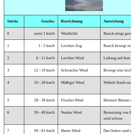
Stärke
Geschw.
Bezeichnung
Auswirkung
0
unter 1 km/h
Windstille
Rauch steigt gerad
1
1 - 5 km/h
Leichter Zug
Rauch bewegt sic
2
6 - 11 km/h
Leichter Wind
Luftzug auf dem G
3
12 - 19 km/h
Schwacher Wind
Bewegt eine leicht
4
20 - 28 km/h
Mäßiger Wind
Wirbelt Staub und 
5
29 - 38 km/h
Frischer Wind
Kleinere Bäume ne
6
39 - 49 km/h
Starker Wind
Benutzung von Re
wird schwer
7
50 - 61 km/h
Harter Wind
Das Gehen wird sc