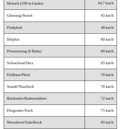
44,7 km/h
Mensch (100 m Läufer)
Güterzug/Storch
45 km/h
Flußpferd
48 km/h
Delphin
60 km/h
Personenzug (S-Bahn)
60 km/h
Schwertwal/Orca
65 km/h
Feldhase/Pferd
70 km/h
Strauß/Thunfisch
70 km/h
Brieftaube/Radrennfahrer
72 km/h
Fliegender Fisch
75 km/h
Motorboot/Gabelbock
85 km/h