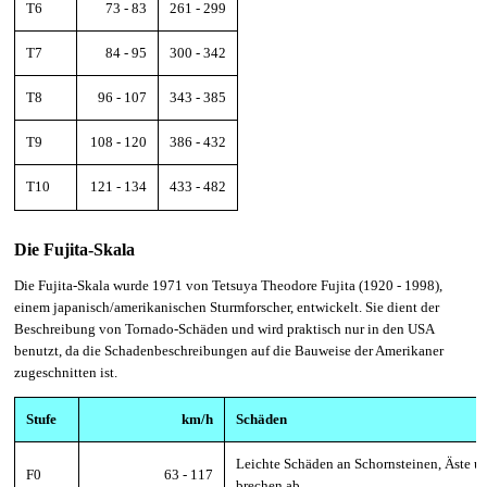
T6
73 - 83
261 - 299
T7
84 - 95
300 - 342
T8
96 - 107
343 - 385
T9
108 - 120
386 - 432
T10
121 - 134
433 - 482
Die Fujita-Skala
Die Fujita-Skala wurde 1971 von Tetsuya Theodore Fujita (1920 - 1998),
einem japanisch/amerikanischen Sturmforscher, entwickelt. Sie dient der
Beschreibung von Tornado-Schäden und wird praktisch nur in den USA
benutzt, da die Schadenbeschreibungen auf die Bauweise der Amerikaner
zugeschnitten ist.
Stufe
km/h
Schäden
Leichte Schäden an Schornsteinen, Äste 
F0
63 - 117
brechen ab.