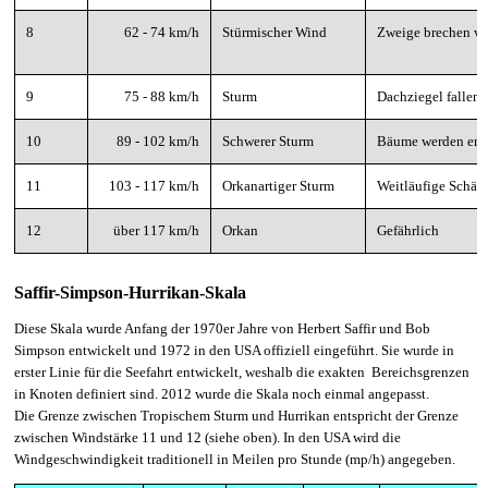
8
62 - 74 km/h
Stürmischer Wind
Zweige brechen v
9
75 - 88 km/h
Sturm
Dachziegel fallen 
10
89 - 102 km/h
Schwerer Sturm
Bäume werden ent
11
103 - 117 km/h
Orkanartiger Sturm
Weitläufige Schäd
12
über 117 km/h
Orkan
Gefährlich
Saffir-Simpson-Hurrikan-Skala
Diese Skala wurde Anfang der 1970er Jahre von Herbert Saffir und Bob
Simpson entwickelt und 1972 in den USA offiziell eingeführt. Sie wurde in
erster Linie für die Seefahrt entwickelt, weshalb die exakten Bereichsgrenzen
in Knoten definiert sind. 2012 wurde die Skala noch einmal angepasst.
Die Grenze zwischen Tropischem Sturm und Hurrikan entspricht der Grenze
zwischen Windstärke 11 und 12 (siehe oben). In den USA wird die
Windgeschwindigkeit traditionell in Meilen pro Stunde (mp/h) angegeben.