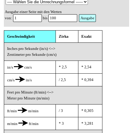
Ausgabe einer Seite mit den Werten
von:
bis
Geschwindigkeit
Zirka
Exakt
Inches pro Sekunde (in/s) <-->
Zentimeter pro Sekunde (cm/s)
* 2,5
* 2,54
in/s
cm/s
/ 2,5
* 0,394
cm/s
in/s
Feet pro Minute (ft/min) <-->
Meter pro Minute (m/min)
/ 3
* 0,305
ft/min
m/min
* 3
* 3,281
m/min
ft/min