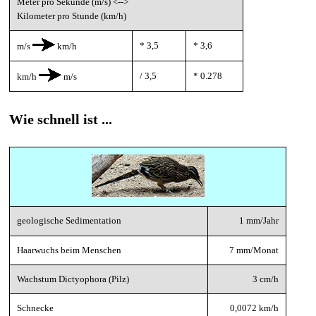
Meter pro Sekunde (m/s) <-->
Kilometer pro Stunde (km/h)
* 3,5
* 3,6
m/s
km/h
/ 3,5
* 0.278
km/h
m/s
Wie schnell ist ...
geologische Sedimentation
1 mm/Jahr
Haarwuchs beim Menschen
7 mm/Monat
Wachstum Dictyophora (Pilz)
3 cm/h
Schnecke
0,0072 km/h