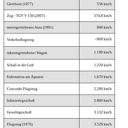
Gleitboot (1977)
556 km/h
Zug - TGV V 150 (2007)
574,8 km/h
motorgetriebenes Auto (1991)
696 km/h
~900 km/h
Verkehrsflugzeug
1.190 km/h
raketengetriebener Wagen
Schall in der Luft
1.220 km/h
Erdrotation am Äquator
1.670 km/h
Concorde Flugzeug
2.200 km/h
Infanteriegeschoß
2.880 km/h
Gewehrgeschoß
3.132 km/h
Flugzeug (1976)
3.529 km/h