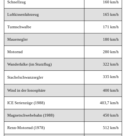
Schnellzug
160 km/h
Luftkissenfahrzeug
165 km/h
Turmschwalbe
171 km/h
Mauersegler
180 km/h
Motorrad
280 km/h
Wanderfalke (im Sturzflug)
322 km/h
335 km/h
Stachelschwanzsegler
Wind in der Ionosphäre
400 km/h
ICE Serienzüge (1988)
403,7 km/h
Magnetschwebebahn (1988)
450 km/h
Renn-Motorrad (1978)
512 km/h