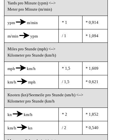
Yards pro Minute (ypm) <-->
Meter pro Minute (m/min)
* 1
* 0,914
ypm
m/min
/ 1
* 1,094
m/min
ypm
Miles pro Stunde (mph) <-->
Kilometer pro Stunde (km/h)
* 1,5
* 1,609
mph
km/h
/ 1,5
* 0,621
km/h
mph
Knoten (kn)/Seemeile pro Stunde (sm/h) <-->
Kilometer pro Stunde (km/h
* 2
* 1,852
kn
km/h
/ 2
* 0,540
km/h
kn