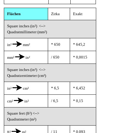
Flächen
Zirka
Exakt
Square inches (in²) <-->
Quadratmillimeter (mm²)
* 650
* 645,2
in²
mm²
/ 650
* 0,0015
mm²
in²
Square inches (in²) <-->
Quadratzentimeter (cm²)
* 6,5
* 6,452
in²
cm²
/ 6,5
* 0,15
cm²
in²
Square feet (ft²) <-->
Quadratmeter (m²)
/ 11
* 0,093
ft²
m²