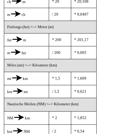
* 20
* 20,108
ch
m
/ 20
* 0,0497
m
ch
Furlongs (fur) <--> Meter (m)
* 200
* 201,17
fur
m
/ 200
* 0,005
m
fur
Miles (mi) <--> Kilometer (km)
* 1,5
* 1,609
mi
km
/ 1,5
* 0,621
km
mi
Nautische Meilen (NM) <--> Kilometer (km)
* 2
* 1,852
NM
km
/ 2
* 0,54
km
NM