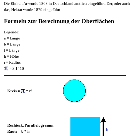
Die Einheit Ar wurde 1868 in Deutschland amtlich eingeführt. Der, oder auch
das, Hektar wurde 1879 eingeführt.
Formeln zur Berechnung der Oberflächen
Legende:
a = Länge
b = Länge
l = Länge
h = Höhe
r = Radius
= 3,1416
Kreis =
* r²
Rechteck, Parallelogramm,
Raute =
b * h