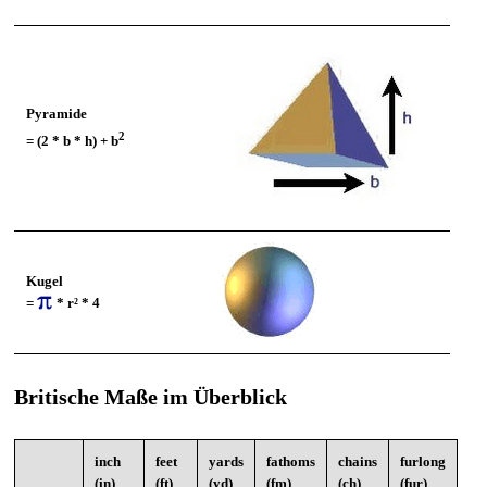
Pyramide
2
= (2 * b * h) + b
Kugel
=
* r² * 4
Britische Maße im Überblick
inch
feet
yards
fathoms
chains
furlong
(in)
(ft)
(yd)
(fm)
(ch)
(fur)