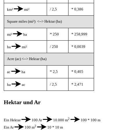
/ 2,5
* 0,386
km²
mi²
Square miles (mi²) <-->
Hektar (ha)
* 250
* 258,999
mi²
ha
/ 250
* 0,0039
ha
mi²
Acre (ac) <--> Hektar (ha)
* 2,5
* 0,405
ac
ha
/ 2,5
* 2,471
ha
ac
Hektar und Ar
2
Ein Hektar
100 Ar
10.000 m
100 * 100 m
2
Ein Ar
100 m
10 * 10 m