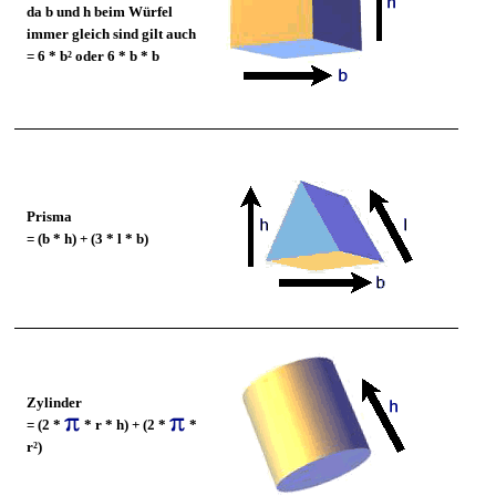
da b und h beim
Würfel
immer gleich sind gilt auch
= 6 * b² oder 6 * b * b
Prisma
= (b * h) + (3 * l * b)
Zylinder
= (2 *
* r * h) + (2 *
*
r²)