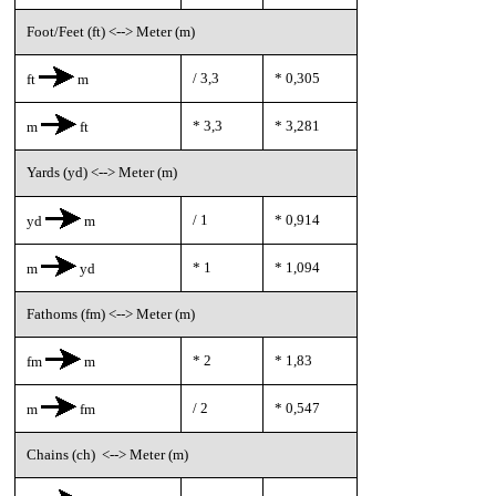
Foot/Feet (ft) <--> Meter (m)
/ 3,3
* 0,305
ft
m
* 3,3
* 3,281
m
ft
Yards (yd) <--> Meter (m)
/ 1
* 0,914
yd
m
* 1
* 1,094
m
yd
Fathoms (fm) <--> Meter (m)
* 2
* 1,83
fm
m
/ 2
* 0,547
m
fm
Chains (ch) <--> Meter (m)