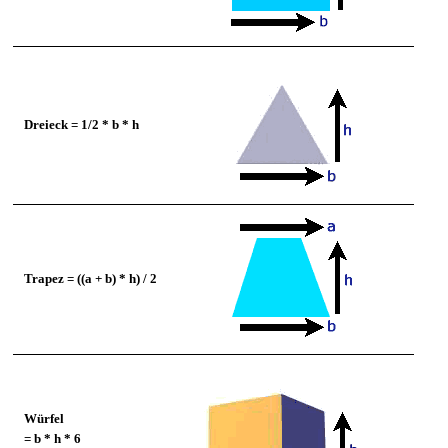
Dreieck = 1/2 * b * h
Trapez = ((a + b) * h) / 2
Würfel
= b * h * 6