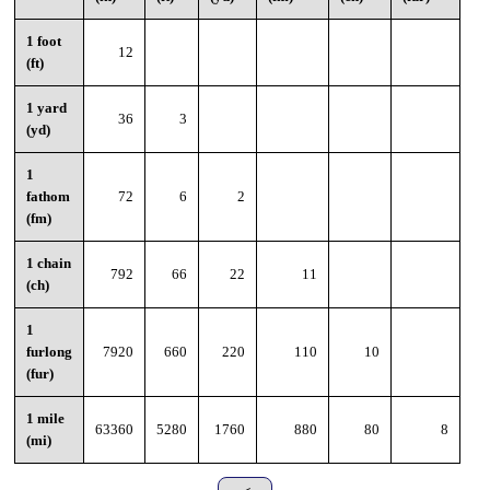
1 foot
12
(ft)
1 yard
36
3
(yd)
1
fathom
72
6
2
(fm)
1 chain
792
66
22
11
(ch)
1
furlong
7920
660
220
110
10
(fur)
1 mile
63360
5280
1760
880
80
8
(mi)