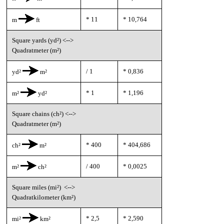
* 11
* 10,764
m
ft
Square yards (yd²) <-->
Quadratmeter (m²)
/ 1
* 0,836
yd²
m²
* 1
* 1,196
m²
yd²
Square chains (ch²) <-->
Quadratmeter (m²)
* 400
* 404,686
ch²
m²
/ 400
* 0,0025
m²
ch²
Square miles (mi²) <-->
Quadratkilometer (km²)
* 2,5
* 2,590
mi²
km²