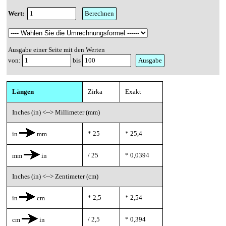
Wert:
Ausgabe einer Seite mit den Werten
von:
bis
Längen
Zirka
Exakt
Inches (in) <--> Millimeter (mm)
* 25
* 25,4
in
mm
/ 25
* 0,0394
mm
in
Inches (in) <--> Zentimeter (cm)
* 2,5
* 2,54
in
cm
/ 2,5
* 0,394
cm
in