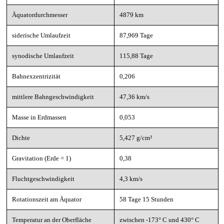
Äquatordurchmesser
4879 km
siderische Umlaufzeit
87,969 Tage
synodische Umlaufzeit
115,88 Tage
Bahnexzentrizität
0,206
mittlere Bahngeschwindigkeit
47,36 km/s
Masse in Erdmassen
0,053
Dichte
5,427 g/cm³
Gravitation (Erde = 1)
0,38
Fluchtgeschwindigkeit
4,3 km/s
Rotationszeit am Äquator
58 Tage 15 Stunden
Temperatur an der Oberfläche
zwischen -173° C und 430° C