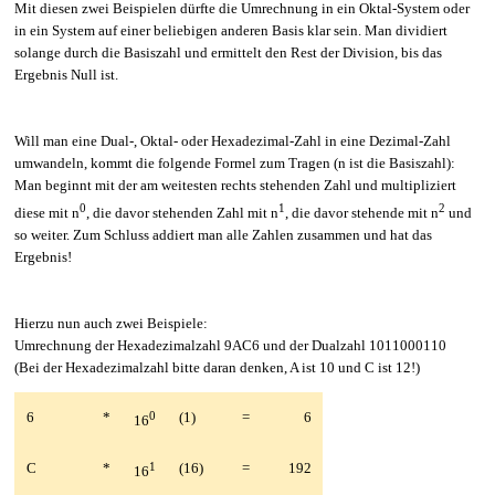
Mit diesen zwei Beispielen dürfte die Umrechnung in ein Oktal-System oder
in ein System auf einer beliebigen anderen Basis klar sein. Man dividiert
solange durch die Basiszahl und ermittelt den Rest der Division, bis das
Ergebnis Null ist.
Will man eine Dual-, Oktal- oder Hexadezimal-Zahl in eine Dezimal-Zahl
umwandeln, kommt die folgende Formel zum Tragen (n ist die Basiszahl):
Man beginnt mit der am weitesten rechts stehenden Zahl und multipliziert
0
1
2
diese mit n
, die davor stehenden Zahl mit n
, die davor stehende mit n
und
so weiter. Zum Schluss addiert man alle Zahlen zusammen und hat das
Ergebnis!
Hierzu nun auch zwei Beispiele:
Umrechnung der Hexadezimalzahl 9AC6 und der Dualzahl 1011000110
(Bei der Hexadezimalzahl bitte daran denken, A ist 10 und C ist 12!)
6
*
0
(1)
=
6
16
C
*
1
(16)
=
192
16