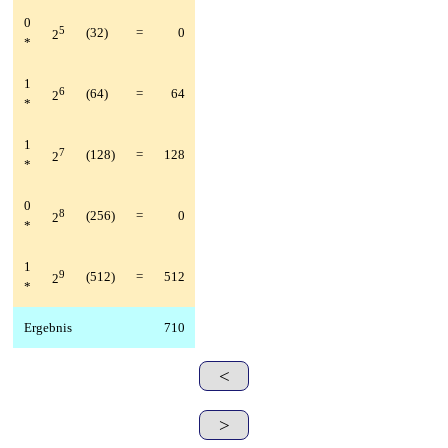
0
5
(32)
=
0
2
*
1
6
(64)
=
64
2
*
1
7
(128)
=
128
2
*
0
8
(256)
=
0
2
*
1
9
(512)
=
512
2
*
Ergebnis
710
<
>