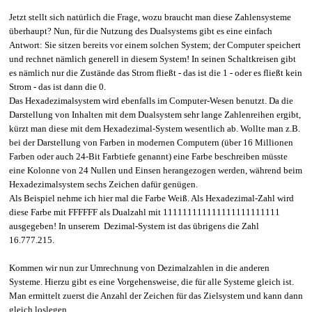
Jetzt stellt sich natürlich die Frage, wozu braucht man diese Zahlensysteme
überhaupt? Nun, für die Nutzung des Dualsystems gibt es eine einfach
Antwort: Sie sitzen bereits vor einem solchen System; der Computer speichert
und rechnet nämlich generell in diesem System! In seinen Schaltkreisen gibt
es nämlich nur die Zustände das Strom fließt - das ist die 1 - oder es fließt kein
Strom - das ist dann die 0.
Das Hexadezimalsystem wird ebenfalls im Computer-Wesen benutzt. Da die
Darstellung von Inhalten mit dem Dualsystem sehr lange Zahlenreihen ergibt,
kürzt man diese mit dem Hexadezimal-System wesentlich ab. Wollte man z.B.
bei der Darstellung von Farben in modernen Computern (über 16 Millionen
Farben oder auch 24-Bit Farbtiefe genannt) eine Farbe beschreiben müsste
eine Kolonne von 24 Nullen und Einsen herangezogen werden, während beim
Hexadezimalsystem sechs Zeichen dafür genügen.
Als Beispiel nehme ich hier mal die Farbe Weiß. Als Hexadezimal-Zahl wird
diese Farbe mit FFFFFF als Dualzahl mit 111111111111111111111111
ausgegeben! In unserem Dezimal-System ist das übrigens die Zahl
16.777.215.
Kommen wir nun zur Umrechnung von Dezimalzahlen in die anderen
Systeme. Hierzu gibt es eine Vorgehensweise, die für alle Systeme gleich ist.
Man ermittelt zuerst die Anzahl der Zeichen für das Zielsystem und kann dann
gleich loslegen.