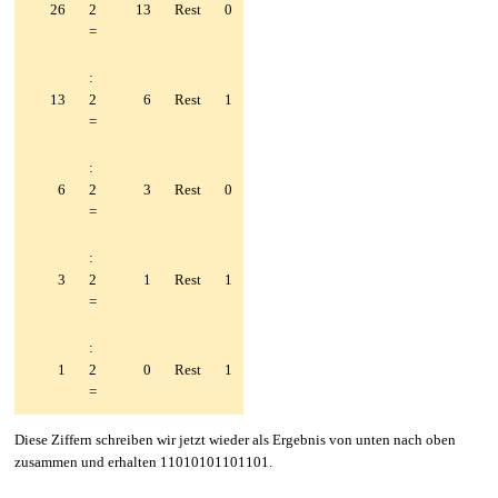
26
2
13
Rest
0
=
:
13
2
6
Rest
1
=
:
6
2
3
Rest
0
=
:
3
2
1
Rest
1
=
:
1
2
0
Rest
1
=
Diese Ziffern schreiben wir jetzt wieder als Ergebnis von unten nach oben
zusammen und erhalten 11010101101101.