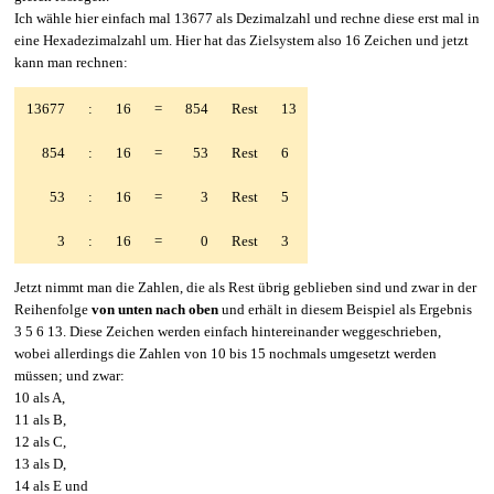
Ich wähle hier einfach mal 13677 als Dezimalzahl und rechne diese erst mal in
eine Hexadezimalzahl um. Hier hat das Zielsystem also 16 Zeichen und jetzt
kann man rechnen:
13677
:
16
=
854
Rest
13
854
:
16
=
53
Rest
6
53
:
16
=
3
Rest
5
3
:
16
=
0
Rest
3
Jetzt nimmt man die Zahlen, die als Rest übrig geblieben sind und zwar in der
Reihenfolge
von unten nach oben
und erhält in diesem Beispiel als Ergebnis
3 5 6 13. Diese Zeichen werden einfach hintereinander weggeschrieben,
wobei allerdings die Zahlen von 10 bis 15 nochmals umgesetzt werden
müssen; und zwar:
10 als A,
11 als B,
12 als C,
13 als D,
14 als E und