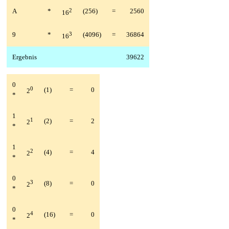
A
*
2
(256)
=
2560
16
9
*
3
(4096)
=
36864
16
Ergebnis
39622
0
0
(1)
=
0
2
*
1
1
(2)
=
2
2
*
1
2
(4)
=
4
2
*
0
3
(8)
=
0
2
*
0
4
(16)
=
0
2
*