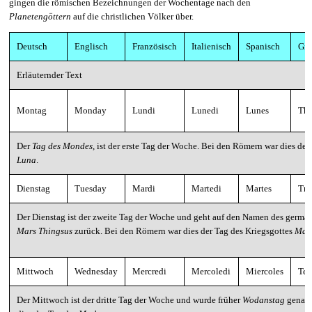
gingen die römischen Bezeichnungen der Wochentage nach den
Planetengöttern
auf die christlichen Völker über.
Deutsch
Englisch
Französisch
Italienisch
Spanisch
Gri
Erläuternder Text
Montag
Monday
Lundi
Lunedi
Lunes
The
Der
Tag des Mondes
, ist der erste Tag der Woche. Bei den Römern war dies de
Luna
.
Dienstag
Tuesday
Mardi
Martedi
Martes
Trir
Der Dienstag ist der zweite Tag der Woche und geht auf den Namen des germa
Mars Thingsus
zurück. Bei den Römern war dies der Tag des Kriegsgottes
Mar
Mittwoch
Wednesday
Mercredi
Mercoledi
Miercoles
Teta
Der Mittwoch ist der dritte Tag der Woche und wurde früher
Wodanstag
genann