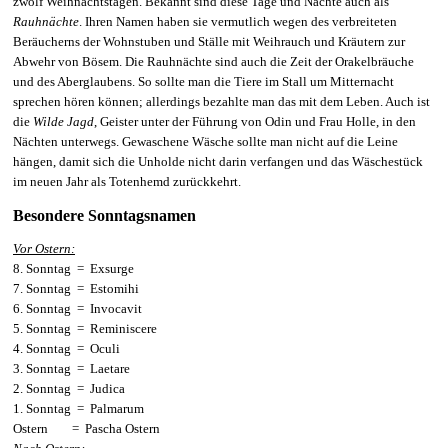
zwölf Weihnachtstagen. Bekannt sind diese Tage und Nächte auch als
Rauhnächte
. Ihren Namen haben sie vermutlich wegen des verbreiteten
Beräucherns der Wohnstuben und Ställe mit Weihrauch und Kräutern zur
Abwehr von Bösem. Die Rauhnächte sind auch die Zeit der Orakelbräuche
und des Aberglaubens. So sollte man die Tiere im Stall um Mitternacht
sprechen hören können; allerdings bezahlte man das mit dem Leben. Auch ist
die
Wilde Jagd
, Geister unter der Führung von Odin und Frau Holle, in den
Nächten unterwegs. Gewaschene Wäsche sollte man nicht auf die Leine
hängen, damit sich die Unholde nicht darin verfangen und das Wäschestück
im neuen Jahr als Totenhemd zurückkehrt.
Besondere Sonntagsnamen
Vor Ostern:
8. Sonntag = Exsurge
7. Sonntag = Estomihi
6. Sonntag = Invocavit
5. Sonntag = Reminiscere
4. Sonntag = Oculi
3. Sonntag = Laetare
2. Sonntag = Judica
1. Sonntag = Palmarum
Ostern = Pascha Ostern