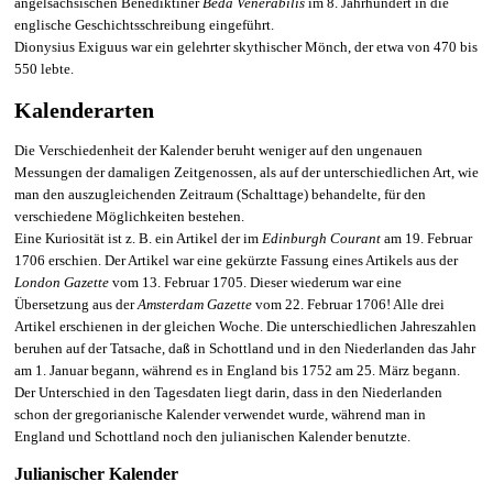
angelsächsischen Benediktiner
Beda Venerabilis
im 8. Jahrhundert in die
englische Geschichtsschreibung eingeführt.
Dionysius Exiguus war ein gelehrter skythischer Mönch, der etwa von 470 bis
550 lebte.
Kalenderarten
Die Verschiedenheit der Kalender beruht weniger auf den ungenauen
Messungen der damaligen Zeitgenossen, als auf der unterschiedlichen Art, wie
man den auszugleichenden Zeitraum (Schalttage) behandelte, für den
verschiedene Möglichkeiten bestehen.
Eine Kuriosität ist z. B. ein Artikel der im
Edinburgh Courant
am 19. Februar
1706 erschien. Der Artikel war eine gekürzte Fassung eines Artikels aus der
London Gazette
vom 13. Februar 1705. Dieser wiederum war eine
Übersetzung aus der
Amsterdam Gazette
vom 22. Februar 1706! Alle drei
Artikel erschienen in der gleichen Woche. Die unterschiedlichen Jahreszahlen
beruhen auf der Tatsache, daß in Schottland und in den Niederlanden das Jahr
am 1. Januar begann, während es in England bis 1752 am 25. März begann.
Der Unterschied in den Tagesdaten liegt darin, dass in den Niederlanden
schon der gregorianische Kalender verwendet wurde, während man in
England und Schottland noch den julianischen Kalender benutzte.
Julianischer Kalender