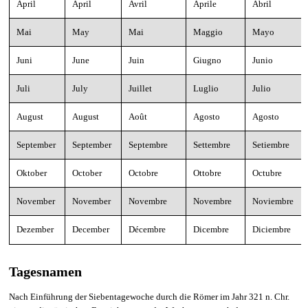
April
April
Avril
Aprile
Abril
Mai
May
Mai
Maggio
Mayo
Juni
June
Juin
Giugno
Junio
Juli
July
Juillet
Luglio
Julio
August
August
Août
Agosto
Agosto
September
September
Septembre
Settembre
Setiembre
Oktober
October
Octobre
Ottobre
Octubre
November
November
Novembre
Novembre
Noviembre
Dezember
December
Décembre
Dicembre
Diciembre
Tagesnamen
Nach Einführung der Siebentagewoche durch die Römer im Jahr 321 n. Chr.