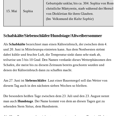
Geburtsjahr unklar, bis ca. 304. Sophia von Rom;
christliche Märtyrerin, starb während der Herrscha
15. Mai
Sophia
von Diokletian für ihren Glauben.
(Im Volksmund die
Kalte Sophie
)
Schafskälte/Siebenschläfer/Hundstage/Altweibersommer
Als
Schafskälte
bezeichnet man einen Kälteeinbruch, der zwischen dem 4.
und 20. Juni in Mitteleuropa eintreten kann. Aus dem Nordwesten strömt
dabei kühle und feuchte Luft, die Temperatur sinkt dann sehr stark ab,
teilweise um 5 bis 10 Grad. Den Namen verdankt dieses Wetterphänomen den
Schafen, die meist bis zu diesem Zeitraum bereits geschoren wurden und
denen der Kälteeinbruch dann zu schaffen macht.
Am 27. Juni ist
Siebenschläfer
. Laut einer Bauernregel soll das Wetter von
diesem Tag auch in den nächsten sieben Wochen so bleiben.
Die besonders heißen Tage zwischen dem 23. Juli und den 23. August nennt
man auch
Hundstage
. Der Name kommt von dem an diesen Tagen gut zu
sehenden Stern Sirius; dem Hundsstern.