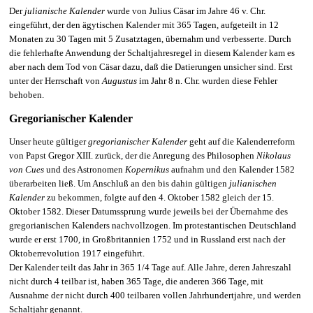
Der
julianische Kalender
wurde von Julius Cäsar im Jahre 46 v. Chr.
eingeführt, der den ägytischen Kalender mit 365 Tagen, aufgeteilt in 12
Monaten zu 30 Tagen mit 5 Zusatztagen, übernahm und verbesserte. Durch
die fehlerhafte Anwendung der Schaltjahresregel in diesem Kalender kam es
aber nach dem Tod von Cäsar dazu, daß die Datierungen unsicher sind. Erst
unter der Herrschaft von
Augustus
im Jahr 8 n. Chr. wurden diese Fehler
behoben.
Gregorianischer Kalender
Unser heute gültiger
gregorianischer Kalender
geht auf die Kalenderreform
von Papst Gregor XIII. zurück, der die Anregung des Philosophen
Nikolaus
von Cues
und des Astronomen
Kopernikus
aufnahm und den Kalender 1582
überarbeiten ließ. Um Anschluß an den bis dahin gültigen
julianischen
Kalender
zu bekommen, folgte auf den 4. Oktober 1582 gleich der 15.
Oktober 1582. Dieser Datumssprung wurde jeweils bei der Übernahme des
gregorianischen Kalenders nachvollzogen. Im protestantischen Deutschland
wurde er erst 1700, in Großbritannien 1752 und in Russland erst nach der
Oktoberrevolution 1917 eingeführt.
Der Kalender teilt das Jahr in 365 1/4 Tage auf. Alle Jahre, deren Jahreszahl
nicht durch 4 teilbar ist, haben 365 Tage, die anderen 366 Tage, mit
Ausnahme der nicht durch 400 teilbaren vollen Jahrhundertjahre, und werden
Schaltjahr genannt.