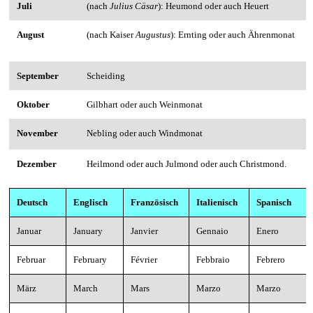
Juli
(nach
Julius Cäsar
): Heumond oder auch Heuert
August
(nach Kaiser
Augustus
): Ernting oder auch Ährenmonat
September
Scheiding
Oktober
Gilbhart oder auch Weinmonat
November
Nebling oder auch Windmonat
Dezember
Heilmond oder auch Julmond oder auch Christmond.
Deutsch
Englisch
Französisch
Italienisch
Spanisch
Januar
January
Janvier
Gennaio
Enero
Februar
February
Février
Febbraio
Febrero
März
March
Mars
Marzo
Marzo