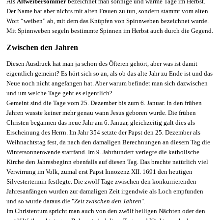
Als
Altweibersommer
bezeichnet man sonnige und warme Tage im Herbst.
Der Name hat aber nichts mit alten Frauen zu tun, sondern stammt vom alten
Wort “weiben” ab, mit dem das Knüpfen von Spinnweben bezeichnet wurde.
Mit Spinnweben segeln bestimmte Spinnen im Herbst auch durch die Gegend.
Zwischen den Jahren
Diesen Ausdruck hat man ja schon des Öfteren gehört, aber was ist damit
eigentlich gemeint? Es hört sich so an, als ob das alte Jahr zu Ende ist und das
Neue noch nicht angefangen hat. Aber warum befindet man sich dazwischen
und um welche Tage geht es eigentlich?
Gemeint sind die Tage vom 25. Dezember bis zum 6. Januar. In den frühen
Jahren wusste keiner mehr genau wann Jesus geboren wurde. Die frühen
Christen begannen das neue Jahr am 6. Januar, gleichzeitig galt dies als
Erscheinung des Herrn. Im Jahr 354 setzte der Papst den 25. Dezember als
Weihnachtstag fest, da nach den damaligen Berechnungen an diesem Tag die
Wintersonnenwende stattfand. Im 9. Jahrhundert verlegte die katholische
Kirche den Jahresbeginn ebenfalls auf diesen Tag. Das brachte natürlich viel
Verwirrung im Volk, zumal erst Papst Innozenz XII. 1691 den heutigen
Silvestertermin festlegte. Die zwölf Tage zwischen den konkurrierenden
Jahresanfängen wurden zur damaligen Zeit irgendwie als Loch empfunden
und so wurde daraus die "
Zeit zwischen den Jahren
".
Im Christentum spricht man auch von den zwölf heiligen Nächten oder den