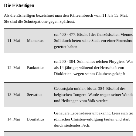
Die Eisheiligen
Als die Eisheiligen bezeichnet man den Kälteeinbruch vom 11. bis 15. Mai.
Sie sind die Schutzpatrone gegen Spätfrost.
ca. 400 - 477. Bischof des französischen Vienne.
11. Mai
Mamertus
Soll durch beten seine Stadt vor einer Feuersbruns
gerettet haben.
ca. 290 - 304. Sohn eines reichen Phrygiers. Wurd
12. Mai
Pankratius
als 14-jähriger, während der Herrschaft von
Diokletian, wegen seines Glaubens geköpft.
Geburtsjahr unklar; bis ca. 384. Bischof des
13. Mai
Servatius
belgischen Tongern. Wurde wegen seiner Wunder
und Heilungen vom Volk verehrt.
Genauere Lebensdauer unbekannt. Liess sich trot
14. Mai
Bonifatius
römischer Christenverfolgung taufen und starb
durch siedendes Pech.