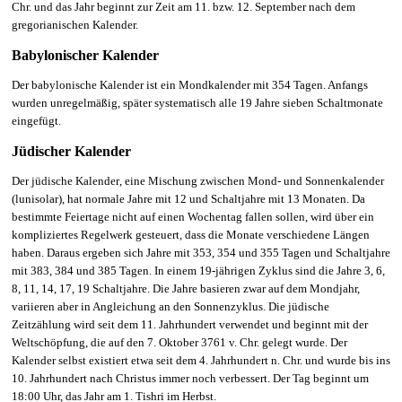
Chr. und das Jahr beginnt zur Zeit am 11. bzw. 12. September nach dem
gregorianischen Kalender.
Babylonischer Kalender
Der babylonische Kalender ist ein Mondkalender mit 354 Tagen. Anfangs
wurden unregelmäßig, später systematisch alle 19 Jahre sieben Schaltmonate
eingefügt.
Jüdischer Kalender
Der
jüdische Kalender
, eine Mischung zwischen Mond- und Sonnenkalender
(lunisolar), hat normale Jahre mit 12 und Schaltjahre mit 13 Monaten. Da
bestimmte Feiertage nicht auf einen Wochentag fallen sollen, wird über ein
kompliziertes Regelwerk gesteuert, dass die Monate verschiedene Längen
haben. Daraus ergeben sich Jahre mit 353, 354 und 355 Tagen und Schaltjahre
mit 383, 384 und 385 Tagen. In einem 19-jährigen Zyklus sind die Jahre 3, 6,
8, 11, 14, 17, 19 Schaltjahre. Die Jahre basieren zwar auf dem Mondjahr,
variieren aber in Angleichung an den Sonnenzyklus. Die jüdische
Zeitzählung wird seit dem 11. Jahrhundert verwendet und beginnt mit der
Weltschöpfung, die auf den 7. Oktober 3761 v. Chr. gelegt wurde. Der
Kalender selbst existiert etwa seit dem 4. Jahrhundert n. Chr. und wurde bis ins
10. Jahrhundert nach Christus immer noch verbessert. Der Tag beginnt um
18:00 Uhr, das Jahr am 1. Tishri im Herbst.