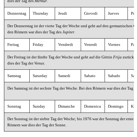
dies der Tag des
Merkur
.
Donnerstag
Thursday
Jeudi
Giovedi
Jueves
Pem
Der Donnerstag ist der vierte Tag der Woche und geht auf den germanischen G
den Römern war dies der Tag des
Jupiter
.
Freitag
Friday
Vendredi
Venerdi
Viernes
Par
Der Freitag ist der fünfte Tag der Woche und geht auf die Göttin
Frija
zurückt.
dies der Tag der
Venus
.
Samstag
Saturday
Samedi
Sabato
Sabado
Sav
Der Samstag ist der sechste Tag der Woche. Bei den Römern war dies der Tag 
Sonntag
Sunday
Dimanche
Domenica
Domingo
Kir
Der Sonntag ist der siebte Tag der Woche; bis 1976 war der Sonntag der erste 
Römern war dies der Tag der Sonne.