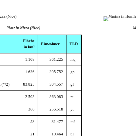
Platz in Nizza (Nice)
M
Fläche
Einwohner
TLD
in km²
1.108
361.225
.mq
1.636
395.752
.gp
 (*/2)
83.825
304.557
.gf
2.503
863.083
.re
366
256.518
.yt
53
31.477
.mf
21
10.464
.bl