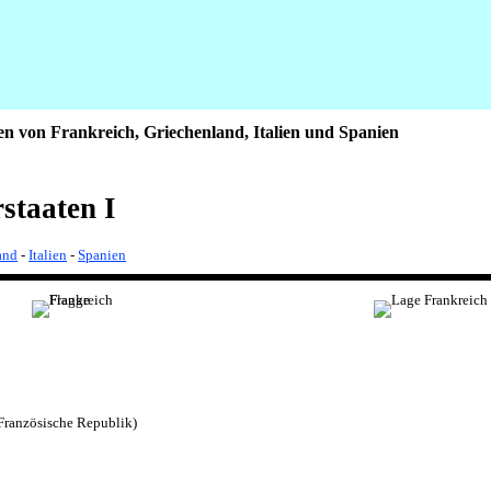
ten von Frankreich, Griechenland, Italien und Spanien
staaten I
and
-
Italien
-
Spanien
(Französische Republik)