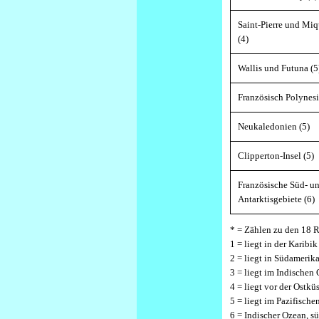
Saint-Pierre und Mi
(4)
Wallis und Futuna (5
Französisch Polynesi
Neukaledonien (5)
Clipperton-Insel (5)
Französische Süd- u
Antarktisgebiete (6)
* = Zählen zu den 18 
1 = liegt in der Karibik
2 = liegt in Südamerik
3 = liegt im Indische
4 = liegt vor der Ostk
5 = liegt im Pazifisch
6 = Indischer Ozean, sü