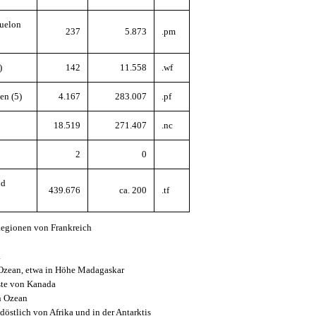
quelon
237
5.873
.pm
)
142
11.558
.wf
en (5)
4.167
283.007
.pf
18.519
271.407
.nc
2
0
nd
439.676
ca. 200
.tf
Regionen von Frankreich
a
n Ozean, etwa in Höhe Madagaskar
üste von Kanada
en Ozean
döstlich von Afrika und in der Antarktis