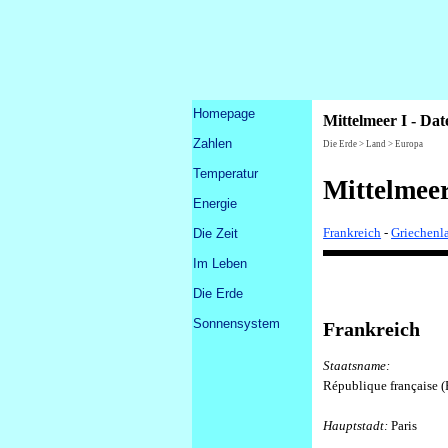
Direkt zum Seiteninhalt
Menü überspringen
Homepage
Mittelmeer I - Da
Zahlen
▼
Die Erde > Land > Europa
Temperatur
Mittelmeer
Energie
Frankreich
-
Griechenl
Die Zeit
▼
Im Leben
▼
Die Erde
▼
Sonnensystem
▼
Frankreich
Staatsname:
République française 
Hauptstadt:
Paris