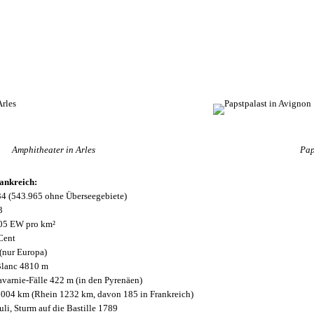
Amphitheater in Arles
Pap
ankreich:
4 (543.965 ohne Überseegebiete)
3
05 EW pro km²
Cent
(nur Europa)
lanc 4810 m
avarnie-Fälle 422 m (in den Pyrenäen)
1004 km (Rhein 1232 km, davon 185 in Frankreich)
Juli, Sturm auf die Bastille 1789