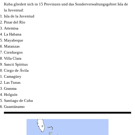
Kuba gliedert sich in 15 Provinzen und das Sonderverwaltungsgebiet Isla de
la Juventud:
Isla de la Juventud
Pinar del Río
Artemisa
La Habana
Mayabeque
Matanzas
Cienfuegos
Villa Clara
Sancti Spíritus
Ciego de Ávila
Camagüey
Las Tunas
Granma
Holguín
Santiago de Cuba
Guantánamo