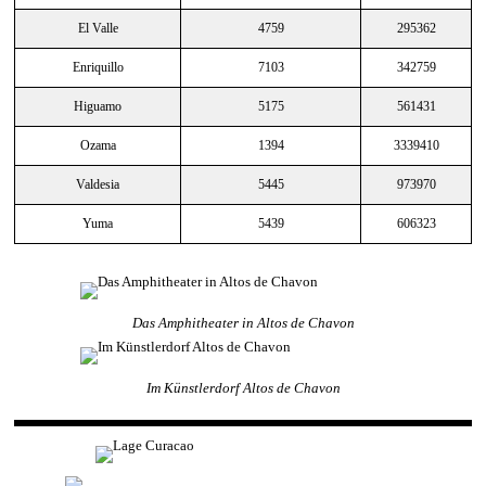
El Valle
4759
295362
Enriquillo
7103
342759
Higuamo
5175
561431
Ozama
1394
3339410
Valdesia
5445
973970
Yuma
5439
606323
Das Amphitheater in Altos de Chavon
Im Künstlerdorf Altos de Chavon