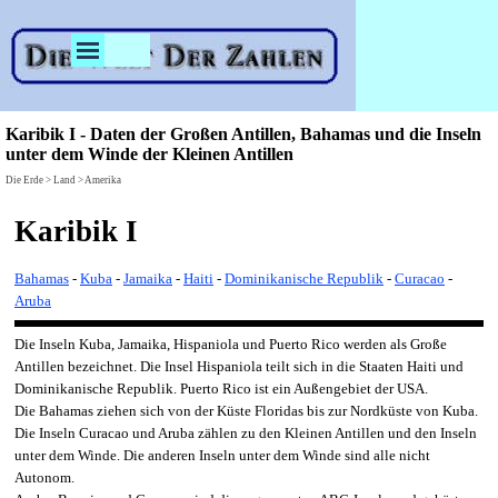
Direkt zum Seiteninhalt
Menü überspringen
Karibik I - Daten der Großen Antillen, Bahamas und die Inseln
unter dem Winde der Kleinen Antillen
Die Erde > Land > Amerika
Karibik I
Bahamas
-
Kuba
-
Jamaika
-
Haiti
-
Dominikanische Republik
-
Curacao
-
Aruba
Die Inseln Kuba, Jamaika, Hispaniola und Puerto Rico werden als Große
Antillen bezeichnet. Die Insel Hispaniola teilt sich in die Staaten Haiti und
Dominikanische Republik. Puerto Rico ist ein Außengebiet der USA.
Die Bahamas ziehen sich von der Küste Floridas bis zur Nordküste von Kuba.
Die Inseln Curacao und Aruba zählen zu den Kleinen Antillen und den Inseln
unter dem Winde. Die anderen Inseln unter dem Winde sind alle nicht
Autonom.