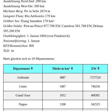
Ausdehnung Nord-Süd:
200 km
Ausdehnung West-Ost:
300 km
Höchster Berg:
Pic la Selle 2674 m
Längster Fluss:
Río Artibonito 170 km
Größter See:
Ètang Saumâtre 170 km²
Größte Städte:
Port-au-Prince 977.790 EW, Carrefour 501.768 EW, Delmas
395.260 EW
Unabhängigkeit:
1. Januar 1804 (von Frankreich)
Nationalfeiertag:
1. Januar
KFZ-Kennzeichen:
RH
TLD:
.ht
Haiti gliedert sich in 10 Départements:
Département
Fläche in km²
EW
Artibonite
4887
1727524
Centre
3487
746236
Grand’Anse
1912
468301
Nippes
1268
342525