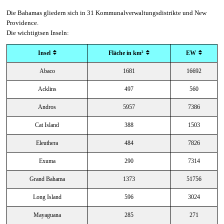
Die Bahamas gliedern sich in 31 Kommunalverwaltungsdistrikte und New
Providence.
Die wichtigtsen Inseln:
Insel
Fläche in km²
EW
Abaco
1681
16692
Acklins
497
560
Andros
5957
7386
Cat Island
388
1503
Eleuthera
484
7826
Exuma
290
7314
Grand Bahama
1373
51756
Long Island
596
3024
Mayaguana
285
271