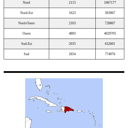
Nord
2115
1067177
Nord-Est
1623
393967
Nord-Ouest
2103
728807
Ouest
4893
4029705
Sud-Est
2035
632601
Sud
2654
774976