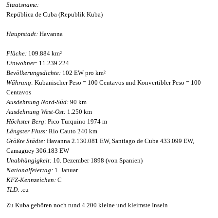
Staatsname:
República de Cuba (Republik Kuba)
Hauptstadt:
Havanna
Fläche:
109.884 km²
Einwohner:
11.239.224
Bevölkerungsdichte:
102 EW pro km²
Währung:
Kubanischer Peso = 100 Centavos und Konvertibler Peso = 100
Centavos
Ausdehnung Nord-Süd:
90 km
Ausdehnung West-Ost:
1.250 km
Höchster Berg:
Pico Turquino 1974 m
Längster Fluss:
Rio Cauto 240 km
Größte Städte:
Havanna 2.130.081 EW, Santiago de Cuba 433.099 EW,
Camagüey 306.183 EW
Unabhängigkeit:
10. Dezember 1898 (von Spanien)
Nationalfeiertag:
1. Januar
KFZ-Kennzeichen:
C
TLD:
.cu
Zu Kuba gehören noch rund 4.200 kleine und kleimste Inseln