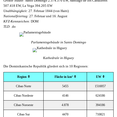
Größte Städte:
Santo Domingo 2.374.370 EW, Santiago de los Caballeros
507.418 EW, La Vega 394.205 EW
Unabhängigkeit:
27. Februar 1844 (von Haiti)
Nationalfeiertag:
27. Februar und 16. August
KFZ-Kennzeichen:
DOM
TLD:
.do
Parlamentsgebäude in Santo Domingo
Kathedrale in Higuey
Die Dominikanische Republik gliedert sich in 10 Regionen:
Region
Fläche in km²
EW
Cibao Norte
5455
1516957
Cibao Nordeste
4146
624186
Cibao Noroeste
4.878
394186
Cibao Sur
4470
710821