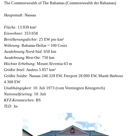
The Commonwealth of The Bahamas (Commonwealth der Bahamas)
Hauptstadt:
Nassau
Fläche:
13.939 km²
Einwohner:
353.658
Bevölkerungsdichte:
25 EW pro km²
Währung:
Bahama-Dollar = 100 Cents
Ausdehnung Nord-Süd:
650 km
Ausdehnung West-Ost:
750 km
Höchste Erhebung:
Mount Alvernia 63 m
Größte Insel:
Andros 5.957 km²
Größte Städte:
Nassau 246.329 EW, Freeport 28.000 EW, Marsh Harbour
4.368 EW
Unabhängigkeit:
10. Juli 1973 (vom Vereinigten Königreich)
Nationalfeiertag:
10. Juli
KFZ-Kennzeichen:
BS
TLD:
.bs