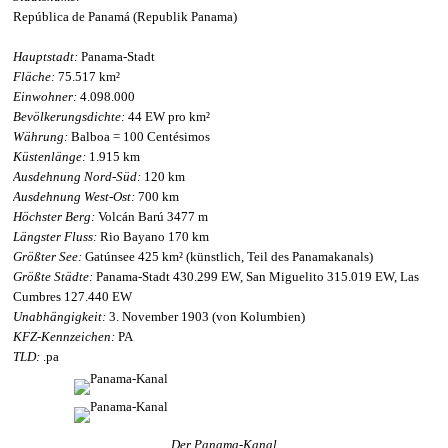
República de Panamá (Republik Panama)
Hauptstadt:
Panama-Stadt
Fläche:
75.517 km²
Einwohner:
4.098.000
Bevölkerungsdichte:
44 EW pro km²
Währung:
Balboa = 100 Centésimos
Küstenlänge:
1.915 km
Ausdehnung Nord-Süd:
120 km
Ausdehnung West-Ost:
700 km
Höchster Berg:
Volcán Barú 3477 m
Längster Fluss:
Rio Bayano 170 km
Größter See:
Gatúnsee 425 km² (künstlich, Teil des Panamakanals)
Größte Städte:
Panama-Stadt 430.299 EW, San Miguelito 315.019 EW, Las
Cumbres 127.440 EW
Unabhängigkeit:
3. November 1903 (von Kolumbien)
KFZ-Kennzeichen:
PA
TLD:
.pa
Der Panama-Kanal