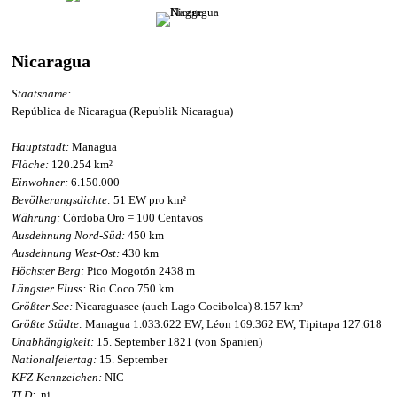
Nicaragua
Staatsname:
República de Nicaragua (Republik Nicaragua)
Hauptstadt:
Managua
Fläche:
120.254 km²
Einwohner:
6.150.000
Bevölkerungsdichte:
51 EW pro km²
Währung:
Córdoba Oro = 100 Centavos
Ausdehnung Nord-Süd:
450 km
Ausdehnung West-Ost:
430 km
Höchster Berg:
Pico Mogotón 2438 m
Längster Fluss:
Rio Coco 750 km
Größter See:
Nicaraguasee (auch Lago Cocibolca) 8.157 km²
Größte Städte:
Managua 1.033.622 EW, Léon 169.362 EW, Tipitapa 127.618
Unabhängigkeit:
15. September 1821 (von Spanien)
Nationalfeiertag:
15. September
KFZ-Kennzeichen:
NIC
TLD:
.ni