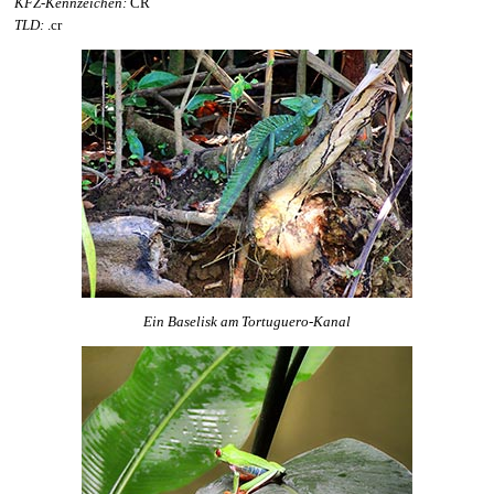
KFZ-Kennzeichen:
CR
TLD:
.cr
Ein Baselisk am Tortuguero-Kanal