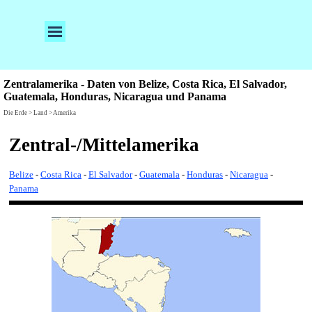
Direkt zum Seiteninhalt
Menü überspringen
Zentralamerika - Daten von Belize, Costa Rica, El Salvador,
Guatemala, Honduras, Nicaragua und Panama
Die Erde > Land > Amerika
Zentral-/Mittelamerika
Belize
-
Costa Rica
-
El Salvador
-
Guatemala
-
Honduras
-
Nicaragua
-
Panama