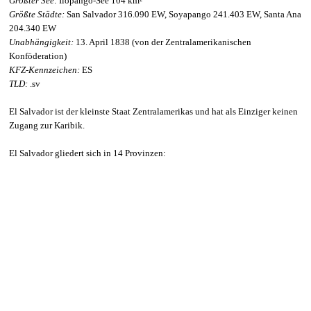
Größter See:
Ilopango-See 104 km²
Größte Städte:
San Salvador 316.090 EW, Soyapango 241.403 EW, Santa Ana
204.340 EW
Unabhängigkeit:
13. April 1838 (von der Zentralamerikanischen
Konföderation)
KFZ-Kennzeichen:
ES
TLD:
.sv
El Salvador ist der kleinste Staat Zentralamerikas und hat als Einziger keinen
Zugang zur Karibik.
El Salvador gliedert sich in 14 Provinzen: