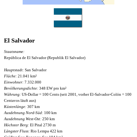
El Salvador
Staatsname:
República de El Salvador (Republik El Salvador)
Hauptstadt:
San Salvador
Fläche:
21.041 km²
Einwohner:
7.332.000
Bevölkerungsdichte:
348 EW pro km²
Währung:
US-Dollar = 100 Cents (seit 2001, vorher El-Salvador-Colón = 100
Centavos läuft aus)
Küstenlänge:
307 km
Ausdehnung Nord-Süd:
100 km
Ausdehnung West-Ost:
250 km
Höchster Berg:
El Pital 2730 m
Längster Fluss:
Rio Lempa 422 km