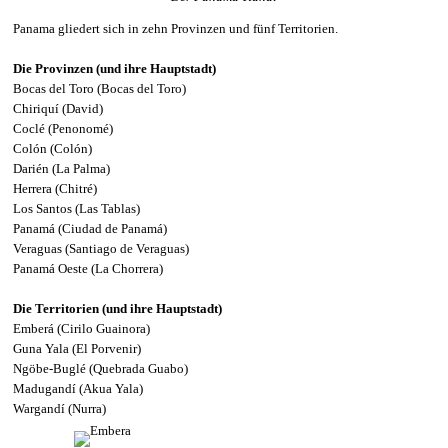
Panama gliedert sich in zehn Provinzen und fünf Territorien.
Die Provinzen (und ihre Hauptstadt)
Bocas del Toro (Bocas del Toro)
Chiriquí (David)
Coclé (Penonomé)
Colón (Colón)
Darién (La Palma)
Herrera (Chitré)
Los Santos (Las Tablas)
Panamá (Ciudad de Panamá)
Veraguas (Santiago de Veraguas)
Panamá Oeste (La Chorrera)
Die Territorien (und ihre Hauptstadt)
Emberá (Cirilo Guainora)
Guna Yala (El Porvenir)
Ngöbe-Buglé (Quebrada Guabo)
Madugandí (Akua Yala)
Wargandí (Nurra)