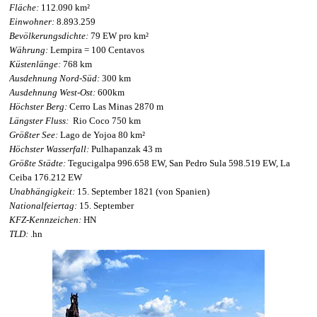
Fläche:
112.090 km²
Einwohner:
8.893.259
Bevölkerungsdichte:
79 EW pro km²
Währung:
Lempira = 100 Centavos
Küstenlänge:
768 km
Ausdehnung Nord-Süd:
300 km
Ausdehnung West-Ost:
600km
Höchster Berg:
Cerro Las Minas 2870 m
Längster Fluss:
Rio Coco 750 km
Größter See:
Lago de Yojoa 80 km²
Höchster Wasserfall:
Pulhapanzak 43 m
Größte Städte:
Tegucigalpa 996.658 EW, San Pedro Sula 598.519 EW, La
Ceiba 176.212 EW
Unabhängigkeit:
15. September 1821 (von Spanien)
Nationalfeiertag:
15. September
KFZ-Kennzeichen:
HN
TLD:
.hn