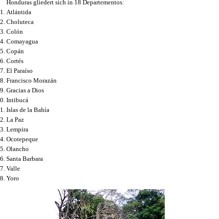
Honduras gliedert sich in 18 Departementos:
Atlántida
Choluteca
Colón
Comayagua
Copán
Cortés
El Paraíso
Francisco Morazán
Gracias a Dios
Intibucá
Islas de la Bahía
La Paz
Lempira
Ocotepeque
Olancho
Santa Barbara
Valle
Yoro