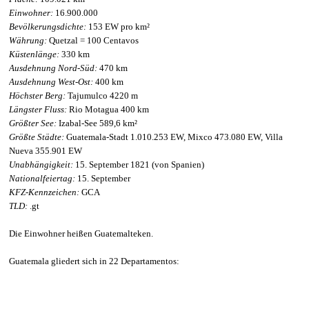
Einwohner:
16.900.000
Bevölkerungsdichte:
153 EW pro km²
Währung:
Quetzal = 100 Centavos
Küstenlänge:
330 km
Ausdehnung Nord-Süd:
470 km
Ausdehnung West-Ost:
400 km
Höchster Berg:
Tajumulco 4220 m
Längster Fluss:
Rio Motagua 400 km
Größter See:
Izabal-See 589,6 km²
Größte Städte:
Guatemala-Stadt 1.010.253 EW, Mixco 473.080 EW, Villa
Nueva 355.901 EW
Unabhängigkeit:
15. September 1821 (von Spanien)
Nationalfeiertag:
15. September
KFZ-Kennzeichen:
GCA
TLD:
.gt
Die Einwohner heißen Guatemalteken.
Guatemala gliedert sich in 22 Departamentos: