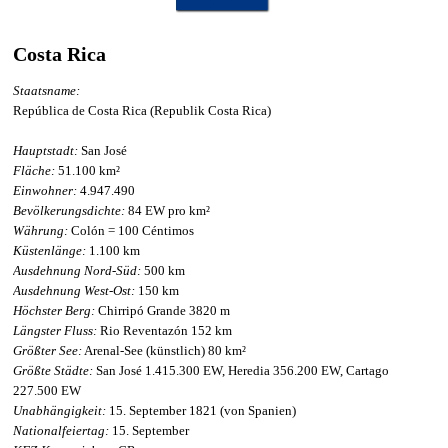
Costa Rica
Staatsname:
República de Costa Rica (Republik Costa Rica)
Hauptstadt:
San José
Fläche:
51.100 km²
Einwohner:
4.947.490
Bevölkerungsdichte:
84 EW pro km²
Währung:
Colón = 100 Céntimos
Küstenlänge:
1.100 km
Ausdehnung Nord-Süd:
500 km
Ausdehnung West-Ost:
150 km
Höchster Berg:
Chirripó Grande 3820 m
Längster Fluss:
Rio Reventazón 152 km
Größter See:
Arenal-See (künstlich) 80 km²
Größte Städte:
San José 1.415.300 EW, Heredia 356.200 EW, Cartago
227.500 EW
Unabhängigkeit:
15. September 1821 (von Spanien)
Nationalfeiertag:
15. September