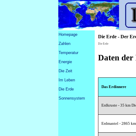
Direkt zum Seiteninhalt
Menü überspringen
Homepage
Die Erde - Der Er
Zahlen
▼
Die Erde
Temperatur
Daten der
Energie
Die Zeit
▼
Im Leben
▼
Das Erdinnere
Die Erde
▼
Sonnensystem
▼
Erdkruste - 35 km Di
Erdmantel - 2865 km