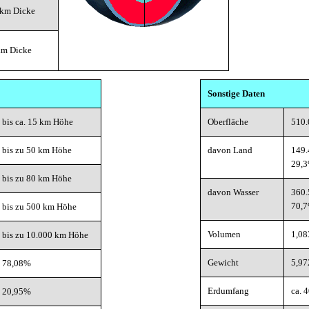
 km Dicke
 km Dicke
Sonstige Daten
bis ca. 15 km Höhe
Oberfläche
510.
bis zu 50 km Höhe
davon Land
149.
29,
bis zu 80 km Höhe
davon Wasser
360.
70,
bis zu 500 km Höhe
Volumen
1,08
bis zu 10.000 km Höhe
Gewicht
5,97
78,08%
Erdumfang
ca. 
20,95%