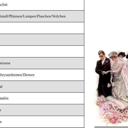
Achat
ristall/Plünnen/Lumpen/Flaschen/Veilchen
retonne
Chrysanthemen/Dornen
al
malin
n
en