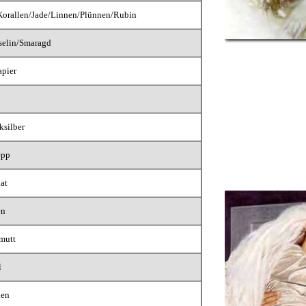
orallen/Jade/Linnen/Plünnen/Rubin
elin/Smaragd
apier
ksilber
epp
at
en
lmutt
l
nen