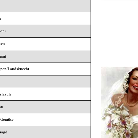
n
goni
ken
Samt
ppen/Landsknecht
slazuli
nn
/Gemüse
ragd