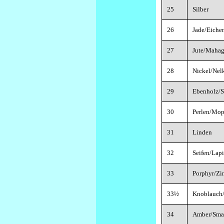
25
Silber
26
Jade/Eiche
27
Jute/Maha
28
Nickel/Nel
29
Ebenholz/
30
Perlen/Mo
31
Linden
32
Seifen/Lapi
33
Porphyr/Zi
33½
Knoblauch
34
Amber/Sma