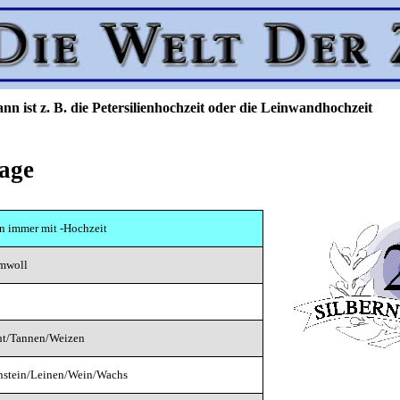
nn ist z. B. die Petersilienhochzeit oder die Leinwandhochzeit
tage
n immer mit -Hochzeit
mwoll
ht/Tannen/Weizen
nstein/Leinen/Wein/Wachs