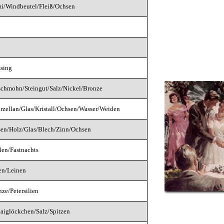
/Windbeutel/Fleiß/Ochsen
sing
schmohn/Steingut/Salz/Nickel/Bronze
rzellan/Glas/Kristall/Ochsen/Wasser/Weiden
en/Holz/Glas/Blech/Zinn/Ochsen
len/Fastnachts
en/Leinen
ze/Petersilien
aiglöckchen/Salz/Spitzen