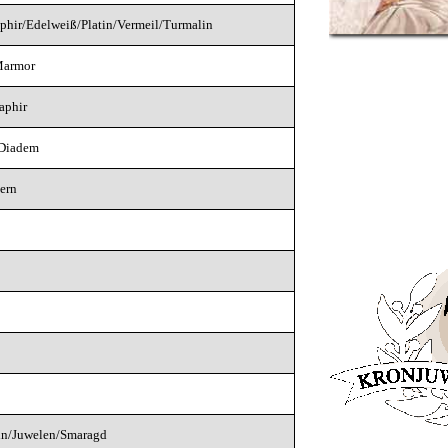
phir/Edelweiß/Platin/Vermeil/Turmalin
Marmor
aphir
/Diadem
ern
tin/Juwelen/Smaragd