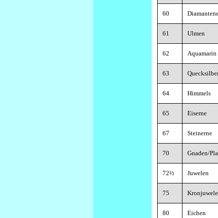
60
Diamanten
61
Ulmen
62
Aquamarin
63
Quecksilbe
64
Himmels
65
Eiserne
67
Steinerne
70
Gnaden/Pla
72½
Juwelen
75
Kronjuwele
80
Eichen