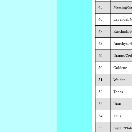
45
Messing/Sa
46
Lavendel/
47
Kaschmir/S
48
Amethyst-
49
Uranus/Zed
50
Goldene
51
Weiden
52
Topas
53
Uran
54
Zeus
55
Saphir/Pla