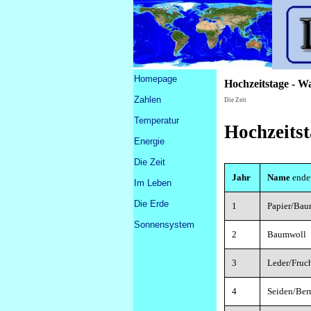
Direkt zum Seiteninhalt
Menü überspringen
Homepage
Hochzeitstage - Wa
Zahlen
▼
Die Zeit
Temperatur
Hochzeits
Energie
Die Zeit
▼
Jahr
Name
ende
Im Leben
▼
Die Erde
▼
1
Papier/Bau
Sonnensystem
▼
2
Baumwoll
3
Leder/Fruc
4
Seiden/Ber