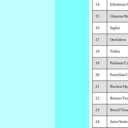
14
Elfenbein/
15
Gläserne/K
16
Saphir
17
Orchideen
18
Türkis
19
Perlmutt/C
20
Porzellan/
21
Buchen/Op
22
Bronze/Tur
23
Beryll/Tita
24
Satin/Seid