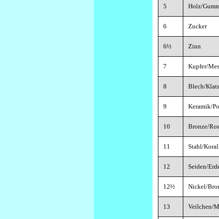
5
Holz/Gummi
6
Zucker
6½
Zinn
7
Kupfer/Mes
8
Blech/Klat
9
Keramik/Po
10
Bronze/Ros
11
Stahl/Koral
12
Seiden/Erd
12½
Nickel/Bron
13
Veilchen/M