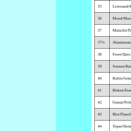
35
Leinwand/K
36
Mond/Muss
37
Malachit/P
37½
Aluminium
38
Feuer/Quec
39
Sonnen/Kr
40
Rubin/Gran
41
Birken/Eis
42
Granat/Per
43
Blei/Flanel
44
Topas/Ster